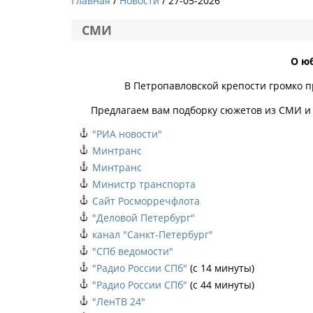
Главная
Новости
/ 27-05-2026
СМИ
О ю
В Петропавловской крепости громко про
Предлагаем вам подборку сюжетов из СМИ и
"РИА новости"
Минтранс
Минтранс
Министр транспорта
Сайт Росморречфлота
"Деловой Петербург"
канал "Санкт-Петербург"
"СПб ведомости"
"Радио России СПб"
(с 14 минуты)
"Радио России СПб"
(с 44 минуты)
"ЛенТВ 24"