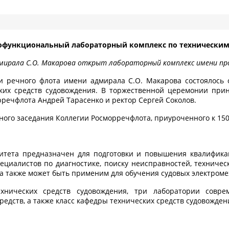
офункциональный лабораторный комплекс по техническим
мирала С.О. Макарова открыт лабораторный комплекс имени про
и речного флота имени адмирала С.О. Макарова состоялось 
ких средств судовождения. В торжественной церемонии прин
речфлота Андрей Тарасенко и ректор Сергей Соколов.
ного заседания Коллегии Росморречфлота, приуроченного к 15
тета предназначен для подготовки и повышения квалификаци
пециалистов по диагностике, поиску неисправностей, технич
а также может быть применим для обучения судовых электроме
нических средств судовождения, три лаборатории соврем
едств, а также класс кафедры технических средств судовожде