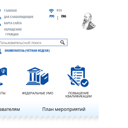
RSS
ГЛАВНАЯ
РУС
ENG
ДЛЯ СЛАБОВИДЯЩИХ
|
КАРТА САЙТА
ОБРАЩЕНИЯ
ГРАЖДАН
ЗНАМЕНАТЕЛЬ (ЧЁТНАЯ НЕДЕЛЯ)
КТЫ
ФЕДЕРАЛЬНЫЕ УМО
ПОВЫШЕНИЕ
КВАЛИФИКАЦИИ
авателям
План мероприятий