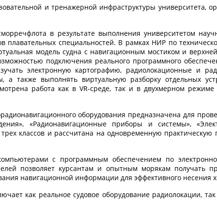
зовательной и тренажерной инфраструктуры университета, ор
сморречфлота в результате выполнения университетом научн
в плавательных специальностей. В рамках НИР по техническ
иртуальная модель судна с навигационным мостиком и верхне
озможностью подключения реального программного обеспечен
изучать электронную картографию, радиолокационные и рад
ры, а также выполнять виртуальную разборку отдельных ус
мотрена работа как в VR-среде, так и в двухмерном режиме
орадионавигационного оборудования предназначена для прове
ждения», «Радионавигационные приборы и системы», «Эле
рех классов и рассчитана на одновременную практическую п
компьютерами с программным обеспечением по электронн
телей позволяет курсантам и опытным морякам получать п
вания навигационной информации для эффективного несения х
ючает как реальное судовое оборудование радиолокации, так