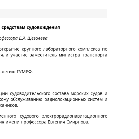
 средствам судовождения
фессора Е.Я. Щеголева
открытие крупного лабораторного комплекса по
яли участие заместитель министра транспорта
0-летию ГУМРФ.
и судоводительского состава морских судов и
ескому обслуживанию радиолокационных систем и
хаников.
енного судового электрорадионавигационного
ния имени профессора Евгения Смирнова.