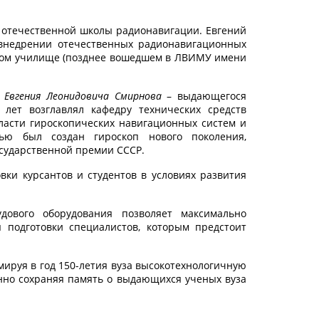
 отечественной школы радионавигации. Евгений
 внедрении отечественных радионавигационных
одном училище (позднее вошедшем в ЛВИМУ имени
а Евгения Леонидовича Смирнова
– выдающегося
лет возглавлял кафедру технических средств
ласти гироскопических навигационных систем и
тью был создан гироскоп нового поколения,
осударственной премии СССР.
ки курсантов и студентов в условиях развития
удового оборудования позволяет максимально
 подготовки специалистов, которым предстоит
руя в год 150-летия вуза высокотехнологичную
енно сохраняя память о выдающихся ученых вуза