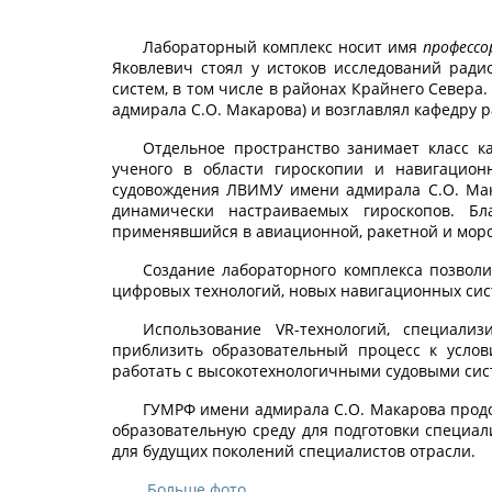
Лабораторный комплекс носит имя
профессо
Яковлевич стоял у истоков исследований рад
систем, в том числе в районах Крайнего Север
адмирала С.О. Макарова) и возглавлял кафедру 
Отдельное пространство занимает класс 
ученого в области гироскопии и навигацион
судовождения ЛВИМУ имени адмирала С.О. Мака
динамически настраиваемых гироскопов. Бл
применявшийся в авиационной, ракетной и морск
Создание лабораторного комплекса позволи
цифровых технологий, новых навигационных сис
Использование VR-технологий, специали
приблизить образовательный процесс к услов
работать с высокотехнологичными судовыми сис
ГУМРФ имени адмирала С.О. Макарова продо
образовательную среду для подготовки специал
для будущих поколений специалистов отрасли.
Больше фото