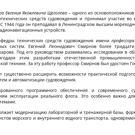
ра Евгения Яковлевича Щеголева
– одного из основоположников
иотехнических средств судовождения и принимал участие во
а. С 1944 года он преподавал в Ленинградском высшем морех
радионавигационных устройств.
кафедры технических средств судовождения имени
профессор
ных систем. Евгений Леонидович Смирнов более тридцати 
рова. Под его руководством развивались исследования в об
агодаря этим разработкам отечественной промышленнос
ой технике. За эту работу профессор Смирнов был удостоен Г
т существенно расширить возможности практической подготов
тем и автоматизации судовождения.
зированного программного обеспечения и современного с
иям эксплуатации реального флота. Это особенно важно для
темами.
лжает модернизацию лабораторной и тренажерной базы, форми
истов морского и внутреннего водного транспорта, одноврем