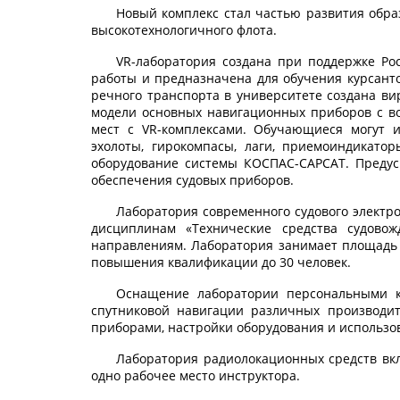
Новый комплекс стал частью развития обра
высокотехнологичного флота.
VR-лаборатория создана при поддержке Ро
работы и предназначена для обучения курсанто
речного транспорта в университете создана в
модели основных навигационных приборов с в
мест с VR-комплексами. Обучающиеся могут 
эхолоты, гирокомпасы, лаги, приемоиндикато
оборудование системы КОСПАС-САРСАТ. Предус
обеспечения судовых приборов.
Лаборатория современного судового электр
дисциплинам «Технические средства судово
направлениям. Лаборатория занимает площадь т
повышения квалификации до 30 человек.
Оснащение лаборатории персональными 
спутниковой навигации различных производи
приборами, настройки оборудования и использо
Лаборатория радиолокационных средств вкл
одно рабочее место инструктора.