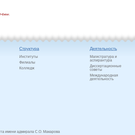
l+Enter.
Структура
Деятельность
Институты
Магистратура и
аспирантура
Филиалы
Диссертационные
Колледж
советы
Международная
деятельность
ота имени адмирала С.О. Макарова