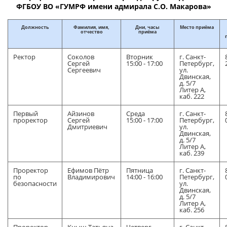
ФГБОУ ВО «ГУМРФ имени адмирала С.О. Макарова»
Должность
Фамилия, имя,
Дни, часы
Место приёма
отчество
приёма
Ректор
Соколов
Вторник
г. Санкт-
Сергей
15:00 - 17:00
Петербург,
Сергеевич
ул.
Двинская,
д. 5/7
Литер А,
каб. 222
Первый
Айзинов
Среда
г. Санкт-
проректор
Сергей
15:00 - 17:00
Петербург,
Дмитриевич
ул.
Двинская,
д. 5/7
Литер А,
каб. 239
Проректор
Ефимов Пётр
Пятница
г. Санкт-
по
Владимирович
14:00 - 16:00
Петербург,
безопасности
ул.
Двинская,
д. 5/7
Литер А,
каб. 256