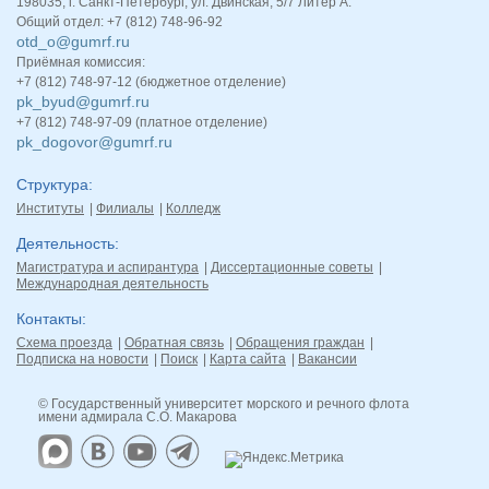
198035, г. Санкт-Петербург, ул. Двинская, 5/7 Литер А.
Общий отдел: +7 (812) 748-96-92
otd_o@gumrf.ru
Приёмная комиссия:
+7 (812) 748-97-12 (бюджетное отделение)
pk_byud@gumrf.ru
+7 (812) 748-97-09 (платное отделение)
pk_dogovor@gumrf.ru
Структура
Институты
Филиалы
Колледж
Деятельность
Магистратура и аспирантура
Диссертационные советы
Международная деятельность
Контакты
Схема проезда
Обратная связь
Обращения граждан
Подписка на новости
Поиск
Карта сайта
Вакансии
© Государственный университет морского и речного флота
имени адмирала С.О. Макарова