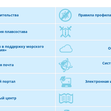
ительства
Правила профила
я плавсостава
 в поддержку морского
О
ния»
Сист
я почта
й портал
Электронная 
ый центр