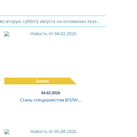
День физкультурника — праздничная дата, которая отмечается в России во вторую субботу августа на основании Указа Президиума Верховного Совета СССР № 3018-Х «О праздничных и памятных днях» от 1 октября 1980 года, в редакции Указа Верховного Совета СССР № 9724-XI «О внесении изменений в законодательство СССР о праздничных и памятных днях» от 1 ноября 1988 года. День физкультурника отмечается с 1939 года. 85 лет тому назад (1941 г.) был совершен первый налет авиации КБФ на Берлин.
Анонс
04.02.2026
Стань специалистом БПЛА!...