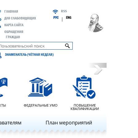
RSS
ГЛАВНАЯ
РУС
ENG
ДЛЯ СЛАБОВИДЯЩИХ
|
КАРТА САЙТА
ОБРАЩЕНИЯ
ГРАЖДАН
ЗНАМЕНАТЕЛЬ (ЧЁТНАЯ НЕДЕЛЯ)
Next
КТЫ
ФЕДЕРАЛЬНЫЕ УМО
ПОВЫШЕНИЕ
КВАЛИФИКАЦИИ
авателям
План мероприятий