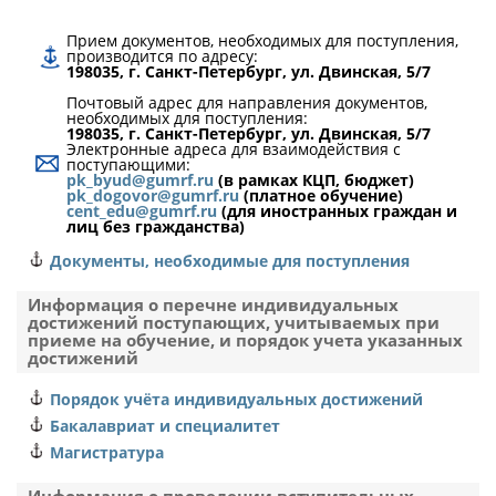
1
Прием документов, необходимых для поступления,
федеральное бюджетное учреждение
производится по адресу:
"Администрация Волго-Балтийского бассейна
198035, г. Санкт-Петербург, ул. Двинская, 5/7
внутренних водных путей"
Почтовый адрес для направления документов,
Вологодская область
необходимых для поступления:
198035, г. Санкт-Петербург, ул. Двинская, 5/7
Электронные адреса для взаимодействия с
1
поступающими:
pk_byud@gumrf.ru
(в рамках КЦП, бюджет)
pk_dogovor@gumrf.ru
26.05.07
(платное обучение)
cent_edu@gumrf.ru
(для иностранных граждан и
лиц без гражданства)
Эксплуатация судового электрооборудования и
средств автоматики
Документы, необходимые для поступления
Эксплуатация судового электрооборудования и
Информация о перечне индивидуальных
средств автоматики
достижений поступающих, учитываемых при
приеме на обучение, и порядок учета указанных
заочная
достижений
327018
Порядок учёта индивидуальных достижений
2
Бакалавриат и специалитет
Магистратура
федеральное государственное бюджетное
учреждение "Канал имени Москвы"