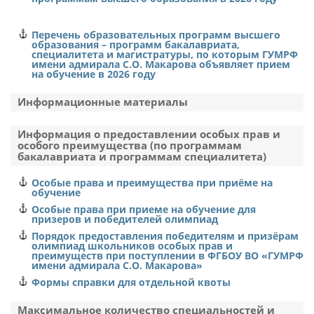
1
26.03.03
федеральное государственное унитарное
Перечень образовательных программ высшего
предприятие "Росморпорт"
образования – программ бакалавриата,
Водные пути, порты и гидротехнические сооружения
специалитета и магистратуры, по которым ГУМРФ
Мурманская область
имени адмирала С.О. Макарова объявляет прием
Водные пути, порты и судопропускные сооружения
на обучение в 2026 году
1
очная
Информационные материалы
26.05.06
318261
Информация о предоставлении особых прав и
Эксплуатация судовых энергетических установок
1
особого преимущества (по программам
бакалавриата и программам специалитета)
Эксплуатация главной судовой двигательной
Федеральное бюджетное учреждение
установки
"Администрация Беломорско-Онежского бассейна
Особые права и преимущества при приёме на
внутренних водных путей"
обучение
заочная
Особые права при приеме на обучение для
Республика Карелия
призеров и победителей олимпиад
276893
Порядок предоставления победителям и призёрам
1
олимпиад школьников особых прав и
1
преимуществ при поступлении в ФГБОУ ВО «ГУМРФ
26.03.03
имени адмирала С.О. Макарова»
федеральное бюджетное учреждение
"Администрация Волго-Балтийского бассейна
Формы справки для отдельной квоты
Водные пути, порты и гидротехнические сооружения
внутренних водных путей"
Максимальное количество специальностей и
Водные пути, порты и судопропускные сооружения