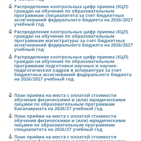
Распределение контрольных цифр приема (КЦП)
Эксплуатация судовых энергетических установок
граждан на обучение по образовательным
программам
специалитета
за счет бюджетных
Эксплуатация главной судовой двигательной
ассигнований федерального бюджета
на 2026/2027
установки
учебный год
Распределение контрольных цифр приема (КЦП)
заочная
граждан на обучение по образовательным
программам
магистратуры
за счет бюджетных
ассигнований федерального бюджета
на 2026/2027
277034
учебный год
1
Распределение контрольных цифр приема (КЦП)
граждан на обучение по образовательным
программам
подготовки научных и научно-
федеральное бюджетное учреждение
педагогических кадров в аспирантуре
за счет
"Администрация Волго-Балтийского бассейна
бюджетных ассигнований федерального бюджета
внутренних водных путей"
на 2026/2027 учебный год
Новгородская область
План приёма на места с оплатой стоимости
1
обучения физическими и (или) юридическими
лицами по образовательным программам
бакалавриата на 2026/27 учебный год
26.05.06
План приёма на места с оплатой стоимости
обучения физическими и (или) юридическими
Эксплуатация судовых энергетических установок
лицами по образовательным программам
специалитета на 2026/27 учебный год
Эксплуатация главной судовой двигательной
План приёма на места с оплатой стоимости
установки