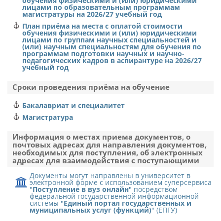
обучения физическими и (или) юридическими
лицами по образовательным программам
заочная
магистратуры на 2026/27 учебный год
План приёма на места с оплатой стоимости
326849
обучения физическими и (или) юридическими
лицами по группам научных специальностей и
3
(или) научным специальностям для обучения по
программам подготовки научных и научно-
педагогических кадров в аспирантуре на 2026/27
федеральное государственное бюджетное
учебный год
учреждение "Канал имени Москвы"
Сроки проведения приёма на обучение
г. Москва
2
Бакалавриат и специалитет
Магистратура
26.05.07
Информация о местах приема документов, о
Эксплуатация судового электрооборудования и
почтовых адресах для направления документов,
средств автоматики
необходимых для поступления, об электронных
адресах для взаимодействия с поступающими
Эксплуатация судового электрооборудования и
средств автоматики
Документы могут направлены в университет в
электронной форме с использованием суперсервиса
заочная
"
Поступление в вуз онлайн
" посредством
федеральной государственной информационной
системы "
Единый портал государственных и
276916
муниципальных услуг (функций)
" (ЕПГУ)