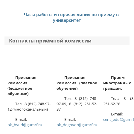
очная
Эксплуатация судовых энергетических установок
276866
Эксплуатация главной судовой двигательной
Часы работы и горячая линия по приему в
установки
университет
1
очная
Федеральное бюджетное учреждение
"Администрация Волго-Балтийского бассейна
282151
Контакты приёмной комиссии
внутренних водных путей"
1
Вологодская область
федеральное государственное унитарное
1
предприятие "Росморпорт"
13.03.02
Архангельская область
Приемная
Приемная
Прием
комиссия
комиссия (платное
иностранных
Электроэнергетика и электротехника
1
(бюджетное
обучение):
граждан:
обучение):
Электропривод и автоматика
26.05.07
Тел.: 8 (812) 748-
Тел.: 8 (8
Тел.: 8 (812) 748-97-
97-09, 8 (812) 251-52-
251-62-28
очная
Эксплуатация судового электрооборудования и
12 (многоканальный)
37
средств автоматики
E-mail:
299090
E-mail:
E-mail:
cent_edu@gumrf
Эксплуатация судового электрооборудования и
pk_byud@gumrf.ru
pk_dogovor@gumrf.ru
средств автоматики
2