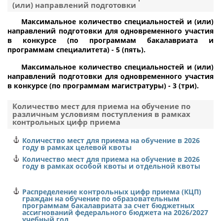
Вологодская область
(или) направлений подготовки
очная
1
Максимальное количество специальностей и (или)
направлений подготовки для одновременного участия
314717
26.05.06
в конкурсе (по программам бакалавриата и
программам специалитета) -
5 (пять)
.
1
Эксплуатация судовых энергетических установок
Максимальное количество специальностей и (или)
Федеральное бюджетное учреждение
Эксплуатация главной судовой двигательной
"Администрация Камского бассейна внутренних водных
направлений подготовки для одновременного участия
установки
путей"
в конкурсе (по программам магистратуры) -
3 (три)
.
заочная
Пермский край
Количество мест для приема на обучение по
различным условиям поступления в рамках
276955
1
контрольных цифр приема
1
Количество мест для приема на обучение в 2026
году в рамках целевой квоты
федеральное бюджетное учреждение
"Администрация Волго-Балтийского бассейна
Количество мест для приема на обучение в 2026
внутренних водных путей"
году в рамках особой квоты и отдельной квоты
Калининградская область
Распределение контрольных цифр приема (КЦП)
1
граждан на обучение по образовательным
программам
бакалавриата
за счет бюджетных
ассигнований федерального бюджета
на 2026/2027
26.05.06
учебный год