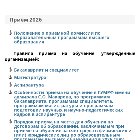
Общество с ограниченной ответственностью
очная
"Пикалевский глинозёмный завод"
285017
Ленинградская область
Приём 2026
1
1
Положение о приемной комиссии по
федеральное бюджетное учреждение
образовательным программам высшего
"Администрация Волго-Донского бассейна внутренних
13.03.02
образования
водных путей"
Электроэнергетика и электротехника
Правила приема на обучение, утвержденные
Волгоградская область
организацией:
Электропривод и автоматика
1
Бакалавриат и специалитет
очная
Магистратура
26.05.07
Аспирантура
277087
Эксплуатация судового электрооборудования и
Особенности приема на обучение в ГУМРФ имени
средств автоматики
2
адмирала С.О. Макарова, по программам
бакалавриата, программам специалитета,
Эксплуатация судового электрооборудования и
программам магистратуры и программам
Федеральное бюджетное учреждение
средств автоматики
подготовки научных и научно-педагогических
"Администрация Волго-Балтийского бассейна
кадров в аспирантуре
внутренних водных путей"
очная
Порядок приема на места для обучения по
договорам об образовании, заключаемым при
Ленинградская область
приеме на обучение за счет средств физических и
282286
(или) юридических лиц по образовательным
1
программам высшего образования в 2026 году