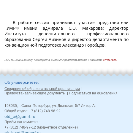
В работе сессии принимают участие представители
ГУМРФ имени адмирала С.О. Макарова: директор
Института дополнительного профессионального
образования Сергей Айзинов и директор департамента по
конвенционной подготовке Александр Горобцов.
Если вы нашли ошибку, пожалуйста, выделите фрагмент текста и нажмите
Ctrl+Enter.
Об университете
Сведения об образовательной организации
Правоустанавливающие документы
Подписаться на обновления
198035, г. Санкт-Петербург, ул. Двинская, 5/7 Литер А.
Общий отдел: +7 (812) 748-96-92
otd_o@gumrf.ru
Приёмная комиссия:
+7 (812) 748-97-12 (бюджетное отделение)
pk_byud@gumrf.ru