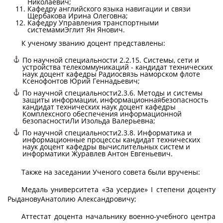
Николаевич;
Кафедру английского языка навигации и связи
Щербакова Ирина Олеговна;
Кафедру Управления транспортными
системамиЭглит Ян Янович.
К ученому званию доцент представлены:
По научной специальности 2.2.15. Системы, сети и
устройства телекоммуникаций - кандидат технических
наук доцент кафедры Радиосвязь наморском флоте
Ксенофонтов Юрий Геннадьевич;
По научной специальности2.3.6. Методы и системы
защиты информации, информационнаябезопасность
кандидат технических наук доцент кафедры
Комплексного обеспечения информационной
безопасностиЛи Изольда Валерьевна;
По научной специальности2.3.8. Информатика и
информационные процессы кандидат технических
наук доцент кафедры вычислительных систем и
информатики Журавлев Антон Евгеньевич.
Также на заседании Ученого совета были вручены:
Медаль университета «За усердие» I степени доценту
РыдановуАнатолию Александровичу;
Аттестат доцента начальнику военно-учебного центра