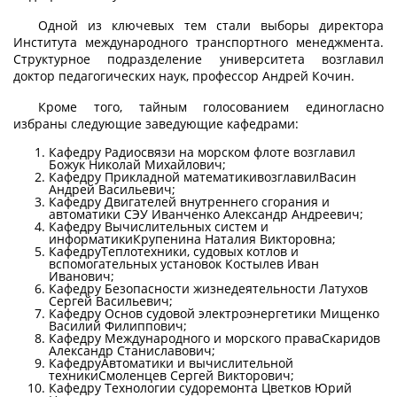
Одной из ключевых тем стали выборы директора
Института международного транспортного менеджмента.
Структурное подразделение университета возглавил
доктор педагогических наук, профессор Андрей Кочин.
Кроме того, тайным голосованием единогласно
избраны следующие заведующие кафедрами:
Кафедру Радиосвязи на морском флоте возглавил
Божук Николай Михайлович;
Кафедру Прикладной математикивозглавилВасин
Андрей Васильевич;
Кафедру Двигателей внутреннего сгорания и
автоматики СЭУ Иванченко Александр Андреевич;
Кафедру Вычислительных систем и
информатикиКрупенина Наталия Викторовна;
КафедруТеплотехники, судовых котлов и
вспомогательных установок Костылев Иван
Иванович;
Кафедру Безопасности жизнедеятельности Латухов
Сергей Васильевич;
Кафедру Основ судовой электроэнергетики Мищенко
Василий Филиппович;
Кафедру Международного и морского праваСкаридов
Александр Станиславович;
КафедруАвтоматики и вычислительной
техникиСмоленцев Сергей Викторович;
Кафедру Технологии судоремонта Цветков Юрий