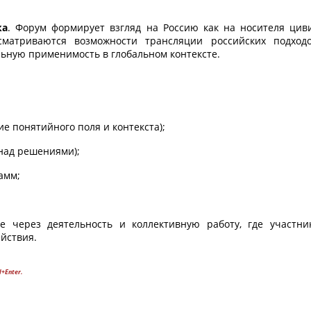
ка
. Форум формирует взгляд на Россию как на носителя цив
сматриваются возможности трансляции российских подход
ную применимость в глобальном контексте.
 понятийного поля и контекста);
 над решениями);
амм;
е через деятельность и коллективную работу, где участн
йствия.
l+Enter.