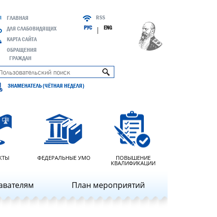
RSS
ГЛАВНАЯ
РУС
ENG
ДЛЯ СЛАБОВИДЯЩИХ
|
КАРТА САЙТА
ОБРАЩЕНИЯ
ГРАЖДАН
ЗНАМЕНАТЕЛЬ (ЧЁТНАЯ НЕДЕЛЯ)
КТЫ
ФЕДЕРАЛЬНЫЕ УМО
ПОВЫШЕНИЕ
КВАЛИФИКАЦИИ
авателям
План мероприятий