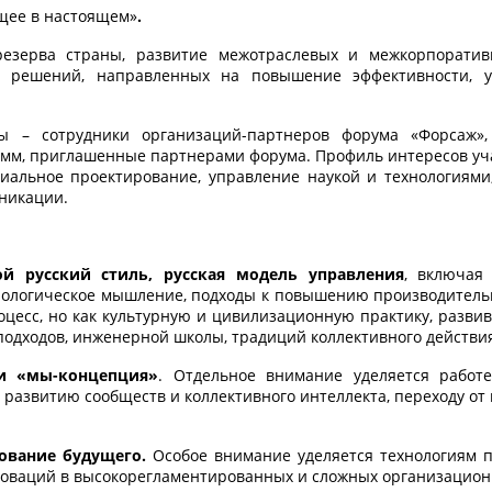
ущее в настоящем»
.
езерва страны, развитие межотраслевых и межкорпоративн
 решений, направленных на повышение эффективности, уст
ы – сотрудники организаций-партнеров форума «Форсаж»,
мм, приглашенные партнерами форума. Профиль интересов уча
циальное проектирование, управление наукой и технологиям
никации.
ой русский стиль, русская модель управления
, включая
хнологическое мышление, подходы к повышению производитель
оцесс, но как культурную и цивилизационную практику, разви
 подходов, инженерной школы, традиций коллективного действи
 и «мы-концепция»
. Отдельное внимание уделяется работ
 развитию сообществ и коллективного интеллекта, переходу от
ование будущего.
Особое внимание уделяется технологиям п
ваций в высокорегламентированных и сложных организационн