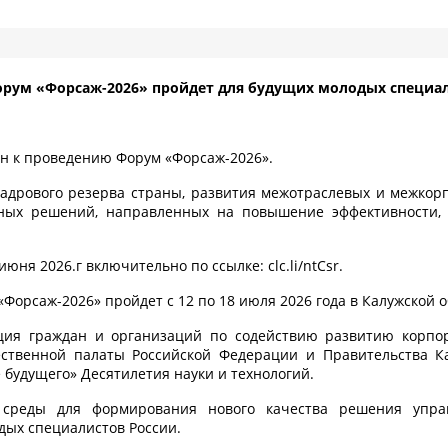
рум «Форсаж-2026» пройдет для будущих молодых специа
ван к проведению Форум «Форсаж-2026».
дрового резерва страны, развития межотраслевых и межкорп
ых решений, направленных на повышение эффективности, у
юня 2026.г включительно по ссылке: clc.li/ntCsr.
орсаж-2026» пройдет с 12 по 18 июля 2026 года в Калужской об
ция граждан и организаций по содействию развитию корпо
ственной палаты Российской Федерации и Правительства Ка
будущего» Десятилетия науки и технологий.
й среды для формирования нового качества решения упр
дых специалистов России.