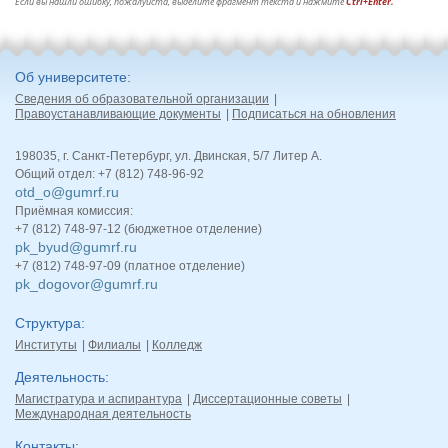
Если вы нашли ошибку, пожалуйста, выделите фрагмент текста и нажмите
Ctrl+Enter.
Об университете
Сведения об образовательной организации
Правоустанавливающие документы
Подписаться на обновления
198035, г. Санкт-Петербург, ул. Двинская, 5/7 Литер А.
Общий отдел: +7 (812) 748-96-92
otd_o@gumrf.ru
Приёмная комиссия:
+7 (812) 748-97-12 (бюджетное отделение)
pk_byud@gumrf.ru
+7 (812) 748-97-09 (платное отделение)
pk_dogovor@gumrf.ru
Структура
Институты
Филиалы
Колледж
Деятельность
Магистратура и аспирантура
Диссертационные советы
Международная деятельность
Контакты