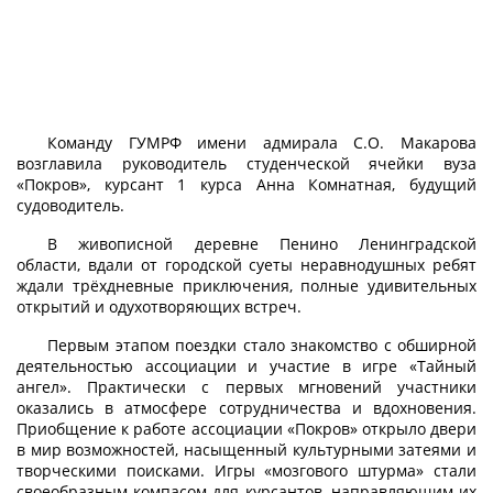
Команду ГУМРФ имени адмирала С.О. Макарова
возглавила руководитель студенческой ячейки вуза
«Покров», курсант 1 курса Анна Комнатная, будущий
судоводитель.
В живописной деревне Пенино Ленинградской
области, вдали от городской суеты неравнодушных ребят
ждали трёхдневные приключения, полные удивительных
открытий и одухотворяющих встреч.
Первым этапом поездки стало знакомство с обширной
деятельностью ассоциации и участие в игре «Тайный
ангел». Практически с первых мгновений участники
оказались в атмосфере сотрудничества и вдохновения.
Приобщение к работе ассоциации «Покров» открыло двери
в мир возможностей, насыщенный культурными затеями и
творческими поисками. Игры «мозгового штурма» стали
своеобразным компасом для курсантов, направляющим их