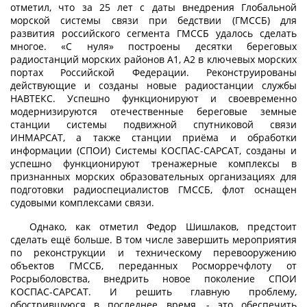
отметил, что за 25 лет с даты внедрения Глобальной
морской системы связи при бедствии (ГМССБ) для
развития российского сегмента ГМССБ удалось сделать
многое. «С нуля» построены десятки береговых
радиостанций морских районов А1, А2 в ключевых морских
портах Российской Федерации. Реконструированы
действующие и созданы новые радиостанции службы
НАВТЕКС. Успешно функционируют и своевременно
модернизируются отечественные береговые земные
станции системы подвижной спутниковой связи
ИНМАРСАТ, а также станции приёма и обработки
информации (СПОИ) Системы КОСПАС-САРСАТ, созданы и
успешно функционируют тренажерные комплексы в
признанных морских образовательных организациях для
подготовки радиоспециалистов ГМССБ, флот оснащен
судовыми комплексами связи.
Однако, как отметил Федор Шишлаков, предстоит
сделать ещё больше. В том числе завершить мероприятия
по реконструкции и техническому перевооружению
объектов ГМССБ, переданных Росморречфлоту от
Росрыболовства, внедрить новое поколение СПОИ
КОСПАС-САРСАТ. И решить главную проблему,
обострившуюся в последнее время, - это обеспечить