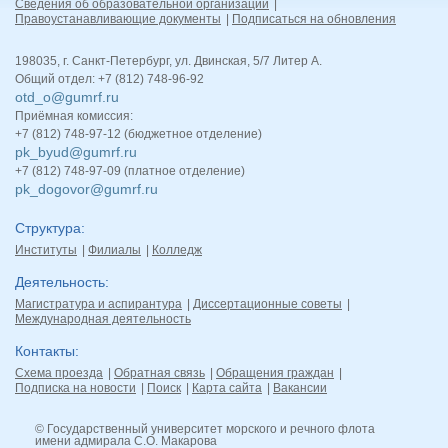
Сведения об образовательной организации
Правоустанавливающие документы
Подписаться на обновления
198035, г. Санкт-Петербург, ул. Двинская, 5/7 Литер А.
Общий отдел: +7 (812) 748-96-92
otd_o@gumrf.ru
Приёмная комиссия:
+7 (812) 748-97-12 (бюджетное отделение)
pk_byud@gumrf.ru
+7 (812) 748-97-09 (платное отделение)
pk_dogovor@gumrf.ru
Структура
Институты
Филиалы
Колледж
Деятельность
Магистратура и аспирантура
Диссертационные советы
Международная деятельность
Контакты
Схема проезда
Обратная связь
Обращения граждан
Подписка на новости
Поиск
Карта сайта
Вакансии
© Государственный университет морского и речного флота
имени адмирала С.О. Макарова