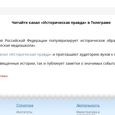
Читайте канал «Историческая правда» в Телеграме
я Российской Федерации популяризирует историческое обра
ческая медиашкола».
анал «Историческая правда»
и приглашают аудиторию вузов к 
священные истории, так и публикует заметки о значимых событ
l+Enter.
Структура
Деятельность
Институты
Магистратура и