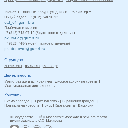
Правоустанавливающие документы
Подписаться на обновления
198035, г. Санкт-Петербург, ул. Двинская, 5/7 Литер А.
Общий отдел: +7 (812) 748-96-92
otd_o@gumrf.ru
Приёмная комиссия:
+7 (812) 748-97-12 (бюджетное отделение)
pk_byud@gumrf.ru
+7 (812) 748-97-09 (платное отделение)
pk_dogovor@gumrf.ru
Структура
Институты
Филиалы
Колледж
Деятельность
Магистратура и аспирантура
Диссертационные советы
Международная деятельность
Контакты
Схема проезда
Обратная связь
Обращения граждан
Подписка на новости
Поиск
Карта сайта
Вакансии
© Государственный университет морского и речного флота
имени адмирала С.О. Макарова