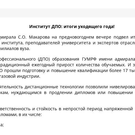
Институт ДПО: итоги уходящего года!
мирала С.О. Макарова на предновогоднем вечере подвел ит
 института, преподавателей университета и экспертов отрас
филиалов вуза.
рофессионального (ДПО) образования ГУМРФ имени адмирала
радиционный ежегодный прирост количества обучаемых. И за
О прошли подготовку и повышение квалификации более 17 ты
газовой индустрии.
ятельность дистанционные технологии позволили нивелирова
чикам, нуждающимся в продлении дипломов или повышении 
ветственность и стойкость в непростой период напряженной 
омами, в их числе:
а;