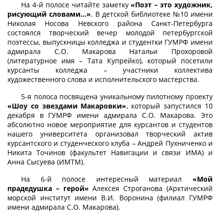
На 4-й полосе читайте заметку
«Поэт – это художник,
рисующий словами…»
. В детской библиотеке №10 имени
Николая Носова Невского района Санкт-Петербурга
состоялся творческий вечер молодой петербургской
поэтессы, выпускницы колледжа и студентки ГУМРФ имени
адмирала С.О. Макарова Натальи Прохоровой
(литературное имя – Тата Купрейко), который посетили
курсанты колледжа – участники коллектива
художественного слова и исполнительского мастерства.
5-я полоса посвящена уникальному пилотному проекту
«Шоу со звездами Макаровки»
, который запустился 10
декабря в ГУМРФ имени адмирала С.О. Макарова. Это
абсолютно новое мероприятие для курсантов и студентов
нашего университета организовал творческий актив
курсантского и студенческого клуба – Андрей Пухниченко и
Никита Точинов (факультет Навигации и связи ИМА) и
Анна Сысуева (ИМТМ).
На 6-й полосе интересный материал
«Мой
прадедушка – герой»
Алексея Строганова (Арктический
морской институт имени В.И. Воронина (филиал ГУМРФ
имени адмирала С.О. Макарова).