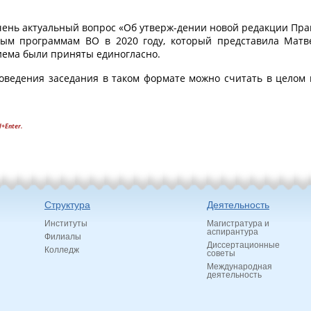
очень актуальный вопрос «Об утверж-дении новой редакции П
ным программам ВО в 2020 году, который представила Матве
иема были приняты единогласно.
проведения заседания в таком формате можно считать в цел
l+Enter.
Структура
Деятельность
Институты
Магистратура и
аспирантура
Филиалы
Диссертационные
Колледж
советы
Международная
деятельность