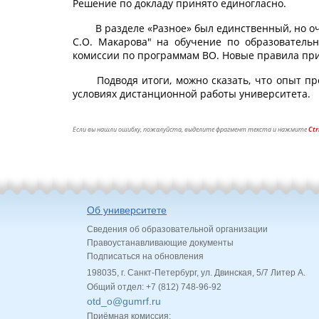
Решение по докладу принято единогласно.
В разделе «Разное» был единственный, но 
C.О. Макарова" на обучение по образователь
комиссии по программам ВО. Новые правила пр
Подводя итоги, можно сказать, что опыт 
условиях дистанционной работы университета.
Если вы нашли ошибку, пожалуйста, выделите фрагмент текста и нажмите
Ctr
Об университете
Сведения об образовательной организации
Правоустанавливающие документы
Подписаться на обновления
198035, г. Санкт-Петербург, ул. Двинская, 5/7 Литер А.
Общий отдел: +7 (812) 748-96-92
otd_o@gumrf.ru
Приёмная комиссия: