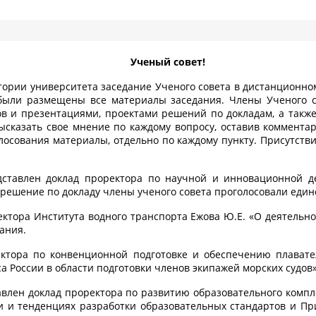
Ученый совет!
истории университета заседание Ученого совета в дистанционн
 были размещены все материалы заседания. Члены Ученого с
дов и презентациями, проектами решений по докладам, а такж
ысказать свое мнение по каждому вопросу, оставив коммента
лосования материалы, отдельно по каждому пункту. Присутств
ставлен доклад проректора по научной и инновационной де
решение по докладу члены ученого совета проголосовали един
ктора Института водного транспорта Ежова Ю.Е. «О деятельно
ания.
тора по конвенционной подготовке и обеспечению плавател
 России в области подготовки членов экипажей морских судов»
авлен доклад проректора по развитию образовательного комп
и и тенденциях разработки образовательных стандартов и П