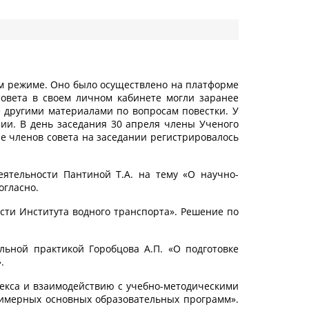
ом режиме. Оно было осуществлено на платформе
овета в своем личном кабинете могли заранее
е другими материалами по вопросам повестки. У
рии. В день заседания 30 апреля члены Ученого
ие членов совета на заседании регистрировалось
ятельности Пантиной Т.А. на тему «О научно-
огласно.
сти Института водного транспорта». Решение по
ьной практикой Горобцова А.П. «О подготовке
.
лекса и взаимодействию с учебно-методическими
римерных основных образовательных программ».