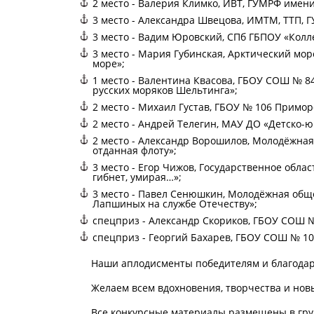
2 место - Валерия Климко, ИВТ, ГУМРФ имен
3 место - Александра Швецова, ИМТМ, ТТП, 
3 место - Вадим Юровский, СПб ГБПОУ «Колл
3 место - Мария Губинская, Арктический мо
море»;
1 место - Валентина Квасова, ГБОУ СОШ № 8
русских моряков Шельтинга»;
2 место - Михаил Густав, ГБОУ № 106 Примо
2 место - Андрей Телегин, МАУ ДО «Детско-ю
2 место - Александр Ворошилов, Молодёжная
отданная флоту»;
3 место - Егор Чижов, Государственное обл
гибнет, умирая…»;
3 место - Павел Сенюшкин, Молодёжная обще
Лапшиных на службе Отечеству»;
спецприз - Александр Скориков, ГБОУ СОШ №
спецприз - Георгий Бахарев, ГБОУ СОШ № 10
Наши аплодисменты победителям и благодар
Желаем всем вдохновения, творчества и нов
Все конкурсные материалы размещены в гр