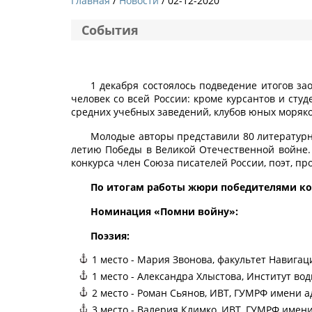
Главная
Новости
/ 02-12-2020
События
1 декабря состоялось подведение итогов за
человек со всей России: кроме курсантов и ст
средних учебных заведений, клубов юных моряко
Молодые авторы представили 80 литературн
летию Победы в Великой Отечественной войне.
конкурса член Союза писателей России, поэт, п
По итогам работы жюри победителями ко
Номинация «Помни войну»:
Поэзия:
1 место - Мария Звонова, факультет Навигац
1 место - Александра Хлыстова, Институт в
2 место - Роман Сьянов, ИВТ, ГУМРФ имени а
3 место - Валерия Климко, ИВТ, ГУМРФ имен