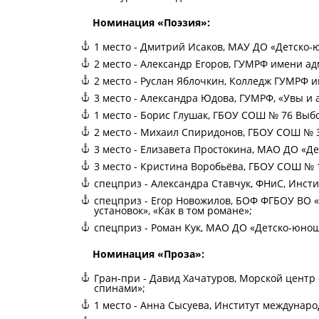
Номинация «Поэзия»:
1 место - Дмитрий Исаков, МАУ ДО «Детско-
2 место - Александр Егоров, ГУМРФ имени ад
2 место - Руслан Яблочкин, Колледж ГУМРФ и
3 место - Александра Юдова, ГУМРФ, «Увы и а
1 место - Борис Глушак, ГБОУ СОШ № 76 Выб
2 место - Михаил Спиридонов, ГБОУ СОШ № 3
3 место - Елизавета Простокина, МАО ДО «Д
3 место - Кристина Воробьёва, ГБОУ СОШ № 
спецприз - Александра Ставчук, ФНиС, Инсти
спецприз - Егор Новожилов, БОФ ФГБОУ ВО «
установок», «Как в том романе»;
спецприз - Роман Кук, МАО ДО «Детско-юнош
Номинация «Проза»:
Гран-при - Давид Хачатуров, Морской цент
спинами»;
1 место - Анна Сысуева, Институт междунар