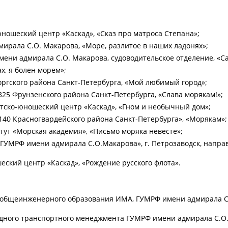
юношеский центр «Каскад», «Сказ про матроса Степана»;
мирала С.О. Макарова, «Море, разлитое в наших ладонях»;
мени адмирала С.О. Макарова, судоводительское отделение, «Са
х, я болен морем»;
оргского района Санкт-Петербурга, «Мой любимый город»;
25 Фрунзенского района Санкт-Петербурга, «Слава морякам!»;
етско-юношеский центр «Каскад», «Гном и необычный дом»;
140 Красногвардейского района Санкт-Петербурга», «Морякам»;
тут «Морская академия», «Письмо моряка невесте»;
ГУМРФ имени адмирала С.О.Макарова», г. Петрозаводск, напра
еский центр «Каскад», «Рождение русского флота».
р общеинженерного образования ИМА, ГУМРФ имени адмирала С.
одного транспортного менеджмента ГУМРФ имени адмирала С.О. 