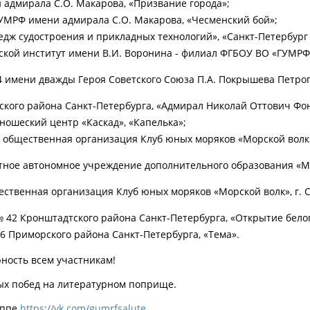
и адмирала С.О. Макарова, «Призвание города»;
ГУМРФ имени адмирала С.О. Макарова, «Чесменский бой»;
едж судостроения и прикладных технологий», «Санкт-Петербург
рской институт имени В.И. Воронина - филиал ФГБОУ ВО «ГУМРФ
4 имени дважды Героя Советского Союза П.А. Покрышева Петрог
рского района Санкт-Петербурга, «Адмирал Николай Оттович Фон
ношеский центр «Каскад», «Капелька»;
 общественная организация Клуб юных моряков «Морской волк»,
астное автономное учреждение дополнительного образования «Мо
ственная организация Клуб юных моряков «Морской волк», г. С
 42 Кронштадтского района Санкт-Петербурга, «Открытие бело
6 Приморского района Санкт-Петербурга, «Тема».
ность всем участникам!
ых побед на литературном поприще.
уппе
https://vk.com/gumrfsalute