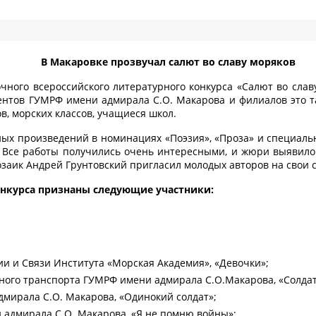
В Макаровке прозвучал салют во славу моряков
очного всероссийского литературного конкурса «Салют во слав
удентов ГУМРФ имени адмирала С.О. Макарова и филиалов это т
в, морских классов, учащиеся школ.
ых произведений в номинациях «Поэзия», «Проза» и специаль
 Все работы получились очень интересными, и жюри выявило
розаик Андрей Грунтовский пригласил молодых авторов на свои
нкурса признаны следующие участники:
ии и Связи Института «Морская Академия», «Девочки»;
одного транспорта ГУМРФ имени адмирала С.О.Макарова, «Солдат
дмирала С.О. Макарова, «Одинокий солдат»;
и адмирала С.О. Макарова, «Я не помню войны»;