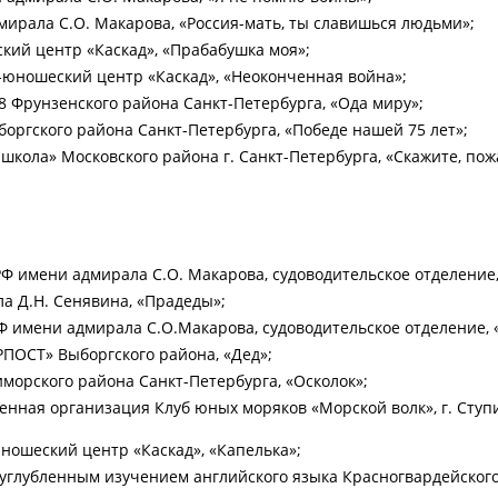
ирала С.О. Макарова, «Россия-мать, ты славишься людьми»;
ский центр «Каскад», «Прабабушка моя»;
о-юношеский центр «Каскад», «Неоконченная война»;
8 Фрунзенского района Санкт-Петербурга, «Ода миру»;
оргского района Санкт-Петербурга, «Победе нашей 75 лет»;
школа» Московского района г. Санкт-Петербурга, «Скажите, пож
МРФ имени адмирала С.О. Макарова, судоводительское отделение
а Д.Н. Сенявина, «Прадеды»;
РФ имени адмирала С.О.Макарова, судоводительское отделение, 
РПОСТ» Выборгского района, «Дед»;
морского района Санкт-Петербурга, «Осколок»;
енная организация Клуб юных моряков «Морской волк», г. Ступ
юношеский центр «Каскад», «Капелька»;
углубленным изучением английского языка Красногвардейского