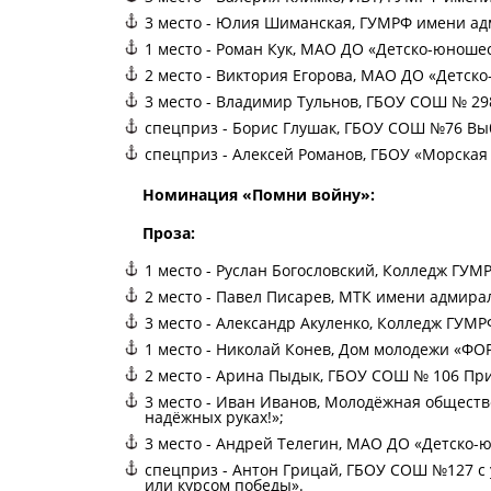
3 место - Юлия Шиманская, ГУМРФ имени адм
1 место - Роман Кук, МАО ДО «Детско-юноше
2 место - Виктория Егорова, МАО ДО «Детск
3 место - Владимир Тульнов, ГБОУ СОШ № 29
спецприз - Борис Глушак, ГБОУ СОШ №76 Выб
спецприз - Алексей Романов, ГБОУ «Морская 
Номинация «Помни войну»:
Проза:
1 место - Руслан Богословский, Колледж ГУ
2 место - Павел Писарев, МТК имени адмирал
3 место - Александр Акуленко, Колледж ГУМ
1 место - Николай Конев, Дом молодежи «ФО
2 место - Арина Пыдык, ГБОУ СОШ № 106 При
3 место - Иван Иванов, Молодёжная обществ
надёжных руках!»;
3 место - Андрей Телегин, МАО ДО «Детско-
спецприз - Антон Грицай, ГБОУ СОШ №127 с 
или курсом победы».