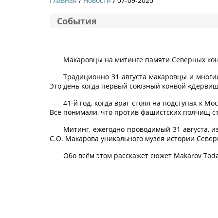
Главная
Новости
/ 07-09-2020
События
Макаровцы на митинге памяти Северных ко
Традиционно 31 августа макаровцы и многи
Это день когда первый союзный конвой «Дервиш
41-й год, когда враг стоял на подступах к 
Все понимали, что против фашистских полчищ ст
Митинг, ежегодно проводимый 31 августа, и
С.О. Макарова уникального музея истории Северн
Обо всём этом расскажет сюжет Makarov Tod