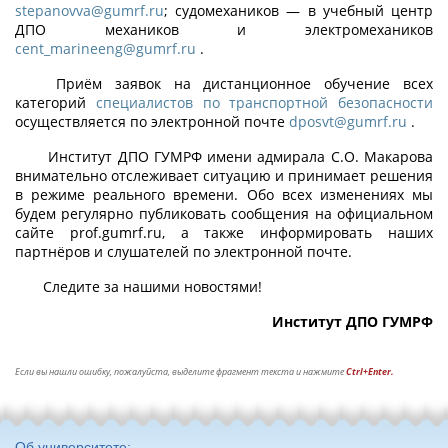
stepanovva@gumrf.ru
; судомехаников — в учебный центр
ДПО механиков и электромехаников
cent_marineeng@gumrf.ru
.
Приём заявок на дистанционное обучение всех
категорий
специалистов по транспортной безопасности
осуществляется по электронной почте
dposvt@gumrf.ru
.
Институт ДПО ГУМРФ имени адмирала С.О. Макарова
внимательно отслеживает ситуацию и принимает решения
в режиме реального времени. Обо всех изменениях мы
будем регулярно публиковать сообщения на официальном
сайте prof.gumrf.ru, а также информировать наших
партнёров и слушателей по электронной почте.
Следите за нашими новостями!
Институт ДПО ГУМРФ
Если вы нашли ошибку, пожалуйста, выделите фрагмент текста и нажмите
Ctrl+Enter.
Об университете