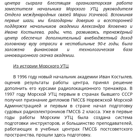
центра сыграла блестящая организаторская работа
заместителя начальника Морского УТЦ, руководителя
Отдела международных связей Марии Усачевой. Вспоминая
первые шаги, мы благодарны доверию и всесторонней
поддержке начальников академии Александра Яловенко и
Ивана Костылева, рады, что, развиваясь, тренажёрный
центр обеспечил дополнительный внебюджетный доход
головному вузу отрасли в нестабильные 90-е годы, была
заложена финансовая и технологическая база
инновационного скачка академии.
Из истории Морского УТЦ
В 1996 году новый начальник академии Иван Костылев,
оценив результаты работы центра, принял решение
дополнить его курсами радиолокационного тренажёра. В
1997 году Морской УТЦ первым в странах бывшего СССР
получил признание дипломов ГМССБ Норвежской Морской
Администрацией и первым в стране начал подготовку
судовых радиоэлектроников ГМССБ 2 класса. Уже в первые
годы работы Морским УТЦ была создана система
подготовки инструкторов, и большинство преподавателей,
работающих в учебных центрах ГМССБ постсоветского
пространства, прошли здесь подготовку.