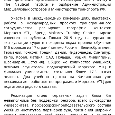
The Nautical Institute и одобрение Администрации
Маршалловых островов и Министерства транспорта РФ.
Участие в международных конференциях, выставках,
работа в международных проектах трансграничного
сотрудничества расширяют географию контактов
Морского УТЦ. Бренд Makarov Training Centre широко
известен за рубежом. Только 2019 году на курсах по
эксплуатации судов в полярных водах прошли обучение
515 моряков из 17 стран (помимо России – Великобритания,
Германия, Гонконг, Греция, Дания, Нидерланды, Сингапур,
Кипр, Корея, Латвия, ОАЭ, Польша, Турция, Филиппины,
Швейцария, Эстония). Общее же количество учащихся,
включая слушателей подразделений Морского УТЦ в
филиалах университета, составило более 17,5 тысяч
человек. Два учебных центра на Филиппинах уже
несколько лет работают по программам Морского УТЦ для
подготовки рядового состава.
Реализация столь серьезных задач была бы
невыполнима без поддержки ректора, всего руководства
университета, профессорско-преподавательского состава
учебных институтов, партнёров вуза, признания широким
кругом отраслевого сообщества, моряками и другими