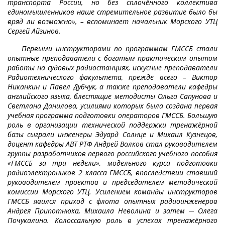
транспорта России, но без сплочённого коллектива
единомышленников наше стремительное развитие было бы
вряд ли возможно», – вспоминает начальник Морского УТЦ
Сергей Айзинов.
Первыми инструкторами по программам ГМССБ стали
опытные преподаватели с богатым практическим опытом
работы на судовых радиостанциях, искусные преподаватели
Радиотехнического факультета, прежде всего – Виктор
Никанкин и Павел Дубчук, а также преподаватели кафедры
английского языка, блестящие методисты Ольга Сапунова и
Светлана Данилова, усилиями которых была создана первая
учебная программа подготовки операторов ГМССБ. Большую
роль в организации технической поддержки тренажёрной
базы сыграли инженеры Эдуард Солнце и Михаил Кузнецов,
доцент кафедры АВТ РТФ Андрей Волков стал руководителем
группы разработчиков первого российского учебного пособия
«ГМССБ за три недели», модельного курса подготовки
радиоэлектроников 2 класса ГМССБ, впоследствии ставший
руководителем проектов и председателем методической
комиссии Морского УТЦ. Усилением команды инструкторов
ГМССБ явился приход с флота опытных радиоинженеров
Андрея Припотнюка, Михаила Неволина и затем ─ Олега
Почукалина. Колоссальную роль в успехах тренажёрного