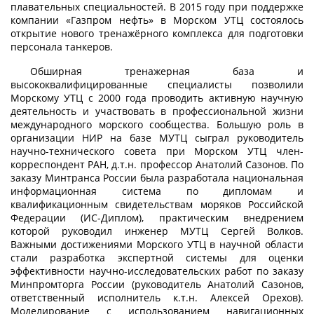
плавательных специальностей. В 2015 году при поддержке
компании «Газпром нефть» в Морском УТЦ состоялось
открытие нового тренажёрного комплекса для подготовки
персонала танкеров.
Обширная тренажерная база и
высококвалифицированные специалисты позволили
Морскому УТЦ с 2000 года проводить активную научную
деятельность и участвовать в профессиональной жизни
международного морского сообщества. Большую роль в
организации НИР на базе МУТЦ сыграл руководитель
научно-технического совета при Морском УТЦ член-
корреспондент РАН, д.т.н. профессор Анатолий Сазонов. По
заказу Минтранса России была разработала национальная
информационная система по дипломам и
квалификационным свидетельствам моряков Российской
Федерации (ИС-Диплом), практическим внедрением
которой руководил инженер МУТЦ Сергей Волков.
Важными достижениями Морского УТЦ в научной области
стали разработка экспертной системы для оценки
эффективности научно-исследовательских работ по заказу
Минпромторга России (руководитель Анатолий Сазонов,
ответственный исполнитель к.т.н. Алексей Орехов).
Моделирование с использованием навигационных