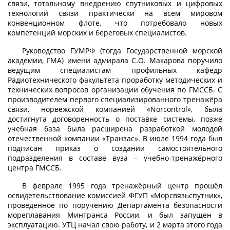
связи, тотальному внедрению спутниковых и цифровых
технологий связи практически на всем мировом
конвенционном флоте, что потребовало новых
компетенций морских и береговых специалистов.
Руководство ГУМРФ (тогда Государственной морской
академии, ГМА) имени адмирала С.О. Макарова поручило
ведущим специалистам профильных кафедр
Радиотехнического факультета проработку методических и
технических вопросов организации обучения по ГМССБ. С
производителем первого специализированного тренажёра
связи, норвежской компанией «Norcontrol», была
достигнута договоренность о поставке системы, позже
учебная база была расширена разработкой молодой
отечественной компании «Транзас». В июле 1994 года был
подписан приказ о создании самостоятельного
подразделения в составе вуза – учебно-тренажёрного
центра ГМССБ.
В феврале 1995 года тренажёрный центр прошёл
освидетельствование комиссией ФГУП «Морсвязьспутник»,
проведённое по поручению Департамента безопасности
мореплавания Минтранса России, и был запущен в
эксплуатацию. УТЦ начал свою работу, и 2 марта этого года