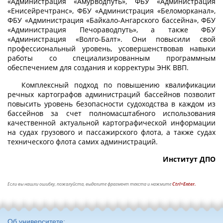
«Администрация «Амурводпуть», ФБУ «Администрация
«Енисейречтранс», ФБУ «Администрация «Беломорканал»,
ФБУ «Администрация «Байкало-Ангарского бассейна», ФБУ
«Администрация Печораводпуть», а также ФБУ
«Администрация «Волго-Балт». Они повысили свой
профессиональный уровень, усовершенствовав навыки
работы со специализированным программным
обеспечением для создания и корректуры ЭНК ВВП.
Комплексный подход по повышению квалификации
речных картографов администраций бассейнов позволит
повысить уровень безопасности судоходства в каждом из
бассейнов за счет полномасштабного использования
качественной актуальной картографической информации
на судах грузового и пассажирского флота, а также судах
технического флота самих администраций.
Институт ДПО
Если вы нашли ошибку, пожалуйста, выделите фрагмент текста и нажмите
Ctrl+Enter.
Об университете