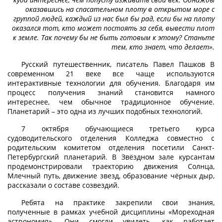
оказавшись на спасательном плоту в открытом море с
группой людей, каждый из нас был бы рад, если бы на плоту
оказался тот, кто может постоять за себя, вывести плот
к земле. Так почему бы не быть готовым к этому? Станьте
тем, кто знает, что делает».
Русский путешественник, писатель Павел Пашков В
современном 21 веке все чаще используются
интерактивные технологии для обучения. Благодаря им
процесс получения знаний становится намного
интереснее, чем обычное традиционное обучение.
Планетарий – это одна из лучших подобных технологий.
7 октября обучающиеся третьего курса
судоводительского отделения Колледжа совместно с
родительским комитетом отделения посетили Санкт-
Петербургский планетарий. В Звёздном зале курсантам
продемонстрировали траекторию движения Солнца,
Млечный путь, движение звезд, образование чёрных дыр,
рассказали о составе созвездий.
Ребята на практике закрепили свои знания,
полученные в рамках учебной дисциплины «Мореходная
астрономия». Они смогли увидеть, как работает