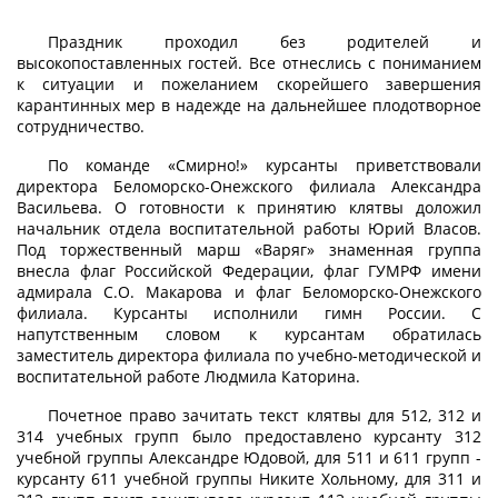
Праздник проходил без родителей и
высокопоставленных гостей. Все отнеслись с пониманием
к ситуации и пожеланием скорейшего завершения
карантинных мер в надежде на дальнейшее плодотворное
сотрудничество.
По команде «Смирно!» курсанты приветствовали
директора Беломорско-Онежского филиала Александра
Васильева. О готовности к принятию клятвы доложил
начальник отдела воспитательной работы Юрий Власов.
Под торжественный марш «Варяг» знаменная группа
внесла флаг Российской Федерации, флаг ГУМРФ имени
адмирала С.О. Макарова и флаг Беломорско-Онежского
филиала. Курсанты исполнили гимн России. С
напутственным словом к курсантам обратилась
заместитель директора филиала по учебно-методической и
воспитательной работе Людмила Каторина.
Почетное право зачитать текст клятвы для 512, 312 и
314 учебных групп было предоставлено курсанту 312
учебной группы Александре Юдовой, для 511 и 611 групп -
курсанту 611 учебной группы Никите Хольному, для 311 и