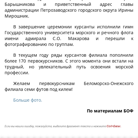
Барышникова и приветственный адрес главы
администрации Петрозаводского городского округа Ирины
Мирошник.
В завершение церемонии курсанты исполнили гимн
Государственного университета морского и речного флота
имени адмирала С.О. Макарова и перешли к
фотографированию по группам.
В текущем году ряды курсантов филиала пополнили
более 170 первокурсников. С этого момента они встали на
трудный, но увлекательный путь освоения морской
профессии.
Желаем первокурсникам Беломорско-Онежского
филиала семи футов под килем!
Больше фото.
По материалам БОФ
Если вы нашли ошибку, пожалуйста, выделите фрагмент текста и нажмите
Ctrl+Enter.