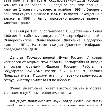
1994-1996 гг. в аппарате Государственной Думы России –
комитет ГД по обороне. Очередное воинское звание –
капитан 2 ранга присвоено в октябре 1995 г. Уволен с
воинской службы в запас в 1996 г. Во время нахождения в
запасе, в 1998 г., было присвоено воинское звание –
капитан 1 ранга.
В сентябре 1991 г. организовал Общественный Совет
«300 лет Российскому Флоту», в 1998 г. преобразованный в
Общероссийское Общественное Движение Поддержки
Флота − ДПФ. На семи съездах Движения избирался
председателем ДПФ.
Депутат Государственной Думы России, V созыв,
избирался от Мурманской области, беспартийный, входил
в состав фракции «Единая Россия». Работая в
Государственной Думе России, в 2007-2011 гг., являлся
Председателем Подкомитета по военно-техническому
сотрудничеству Комитета ГД по обороне.
Женат, имеет сына, живёт вместе с семьей в Москве.
Увлекается футболом, теннисом, хоккеем.
Кандидат политических наук, автор более 2-х тысяч
статей, интервью и материалов в средствах массовой