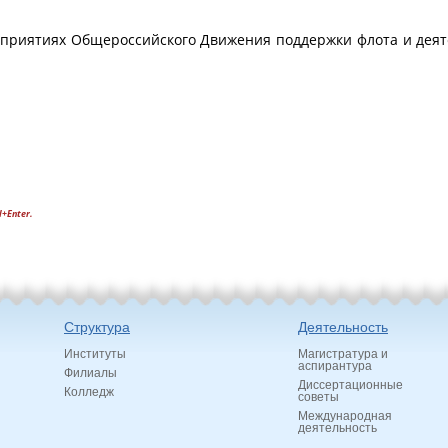
риятиях Общероссийского Движения поддержки флота и деяте
l+Enter.
Структура
Деятельность
Институты
Магистратура и
аспирантура
Филиалы
Диссертационные
Колледж
советы
Международная
деятельность