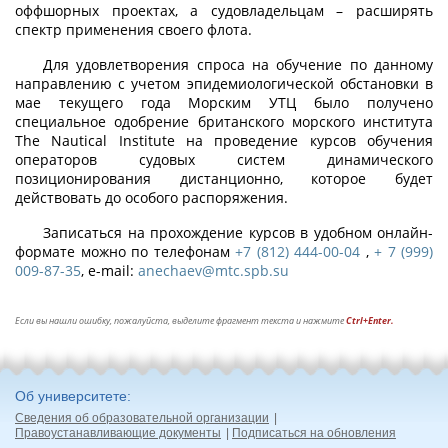
оффшорных проектах, а судовладельцам – расширять
спектр применения своего флота.
Для удовлетворения спроса на обучение по данному
направлению с учетом эпидемиологической обстановки в
мае текущего года Морским УТЦ было получено
специальное одобрение британского морского института
The Nautical Institute на проведение курсов обучения
операторов судовых систем динамического
позиционирования дистанционно, которое будет
действовать до особого распоряжения.
Записаться на прохождение курсов в удобном онлайн-
формате можно по телефонам
+7 (812) 444-00-04
,
+ 7 (999)
009-87-35
, е-mail:
anechaev@mtc.spb.su
Если вы нашли ошибку, пожалуйста, выделите фрагмент текста и нажмите
Ctrl+Enter.
Об университете
Сведения об образовательной организации
Правоустанавливающие документы
Подписаться на обновления