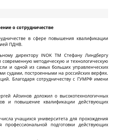
ение о сотрудничестве
рудничестве в сфере повышения квалификации
цией ПДНВ.
льному директору INOK TM Стефану Линдбергу
и современную методическую и технологическую
асли и одной из самых больших управленческих
ми судами, построенными на российских верфях.
нций. Благодаря сотрудничеству с ГУМРФ имени
ергей Айзинов доложил о высокотехнологичных
нтов и повышение квалификации действующих
 числа учащихся университета для прохождения
я профессиональной подготовки действующих