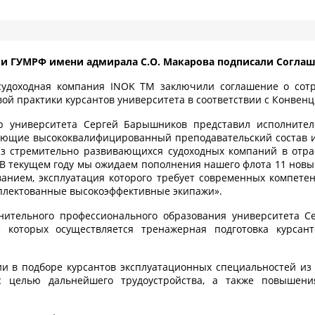
и ГУМРФ имени адмирала С.О. Макарова подписали Соглаш
удоходная компания INOK TM заключили соглашение о сот
ой практики курсантов университета в соответствии с Конвен
ор университета Сергей Барышников представил исполните
ающие высококвалифицированный преподавательский состав 
из стремительно развивающихся судоходных компаний в отр
. В текущем году мы ожидаем пополнения нашего флота 11 новы
нием, эксплуатация которого требует современных компете
плектованные высокоэффективные экипажи».
нительного профессионального образования университета С
е которых осуществляется тренажерная подготовка курса
ии в подборе курсантов эксплуатационных специальностей из
с целью дальнейшего трудоустройства, а также повышени