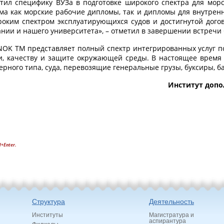
тил специфику ВУЗа в подготовке широкого спектра для морс
ма как морские рабочие дипломы, так и дипломы для внутренне
ким спектром эксплуатирующихся судов и достигнутой дого
нии и нашего университета», – отметил в завершении встречи
NOK TM представляет полный спектр интегрированных услуг по
и, качеству и защите окружающей среды. В настоящее время
рного типа, суда, перевозящие генеральные грузы, буксиры, б
Институт допо
l+Enter.
Структура
Деятельность
Институты
Магистратура и
аспирантура