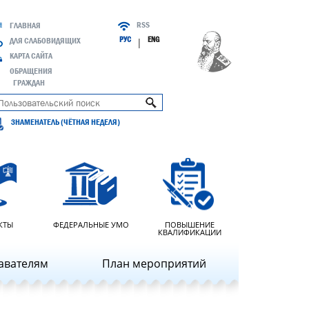
RSS
ГЛАВНАЯ
РУС
ENG
ДЛЯ СЛАБОВИДЯЩИХ
|
КАРТА САЙТА
ОБРАЩЕНИЯ
ГРАЖДАН
ЗНАМЕНАТЕЛЬ (ЧЁТНАЯ НЕДЕЛЯ)
КТЫ
ФЕДЕРАЛЬНЫЕ УМО
ПОВЫШЕНИЕ
КВАЛИФИКАЦИИ
авателям
План мероприятий