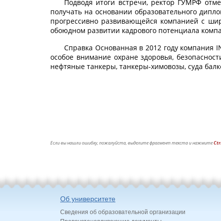
Подводя итоги встречи, ректор ГУМРФ отме
получать на основании образовательного дипло
прогрессивно развивающейся компанией с широ
обоюдном развитии кадрового потенциала компа
Справка Основанная в 2012 году компания I
особое внимание охране здоровья, безопасност
нефтяные танкеры, танкеры-химовозы, суда балке
Если вы нашли ошибку, пожалуйста, выделите фрагмент текста и нажмите
Ctr
Об университете
Сведения об образовательной организации