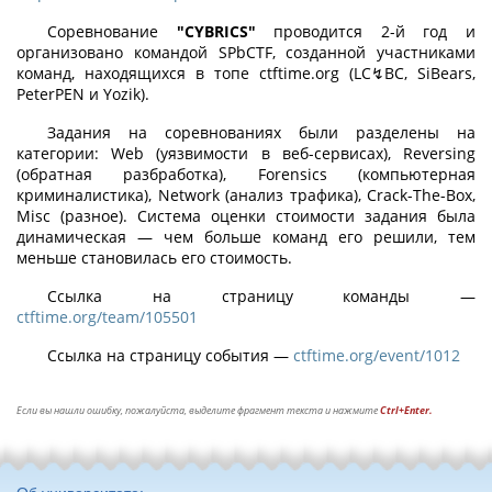
Соревнование
"CYBRICS"
проводится 2-й год и
организовано командой SPbCTF, созданной участниками
команд, находящихся в топе ctftime.org (LC↯BC, SiBears,
PeterPEN и Yozik).
Задания на соревнованиях были разделены на
категории: Web (уязвимости в веб-сервисах), Reversing
(обратная разбработка), Forensics (компьютерная
криминалистика), Network (анализ трафика), Crack-The-Box,
Misc (разное). Система оценки стоимости задания была
динамическая — чем больше команд его решили, тем
меньше становилась его стоимость.
Ссылка на страницу команды —
ctftime.org/team/105501
Ссылка на страницу события —
ctftime.org/event/1012
Если вы нашли ошибку, пожалуйста, выделите фрагмент текста и нажмите
Ctrl+Enter.