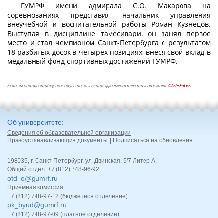
ГУМРФ имени адмирала С.О. Макарова на
соревнованиях представил начальник управления
внеучебной и воспитательной работы Роман Кузнецов.
Выступая в дисциплине тамесивари, он занял первое
место и стал чемпионом Санкт-Петербурга с результатом
18 разбитых досок в четырех позициях, внеся свой вклад в
медальный фонд спортивных достижений ГУМРФ.
Если вы нашли ошибку, пожалуйста, выделите фрагмент текста и нажмите
Ctrl+Enter.
Об университете
Сведения об образовательной организации
Правоустанавливающие документы
Подписаться на обновления
198035, г. Санкт-Петербург, ул. Двинская, 5/7 Литер А.
Общий отдел: +7 (812) 748-96-92
otd_o@gumrf.ru
Приёмная комиссия:
+7 (812) 748-97-12 (бюджетное отделение)
pk_byud@gumrf.ru
+7 (812) 748-97-09 (платное отделение)