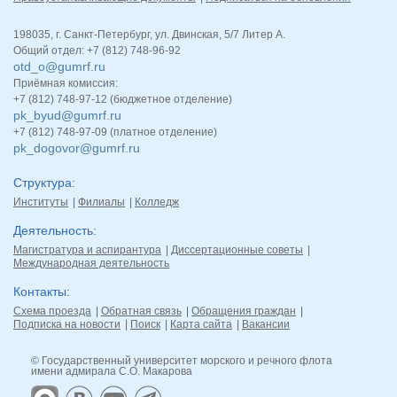
198035, г. Санкт-Петербург, ул. Двинская, 5/7 Литер А.
Общий отдел: +7 (812) 748-96-92
otd_o@gumrf.ru
Приёмная комиссия:
+7 (812) 748-97-12 (бюджетное отделение)
pk_byud@gumrf.ru
+7 (812) 748-97-09 (платное отделение)
pk_dogovor@gumrf.ru
Структура
Институты
Филиалы
Колледж
Деятельность
Магистратура и аспирантура
Диссертационные советы
Международная деятельность
Контакты
Схема проезда
Обратная связь
Обращения граждан
Подписка на новости
Поиск
Карта сайта
Вакансии
© Государственный университет морского и речного флота
имени адмирала С.О. Макарова