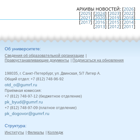
АРХИВЫ НОВОСТЕЙ:
[
2026
]
[
2025
] [
2024
] [
2023
] [
2022
]
[
2021
] [
2020
] [
2019
] [
2018
]
[
2017
] [
2016
] [
2015
] [
2014
]
[
2013
] [
2012
] [
2011
]
Об университете
Сведения об образовательной организации
Правоустанавливающие документы
Подписаться на обновления
198035, г. Санкт-Петербург, ул. Двинская, 5/7 Литер А.
Общий отдел: +7 (812) 748-96-92
otd_o@gumrf.ru
Приёмная комиссия:
+7 (812) 748-97-12 (бюджетное отделение)
pk_byud@gumrf.ru
+7 (812) 748-97-09 (платное отделение)
pk_dogovor@gumrf.ru
Структура
Институты
Филиалы
Колледж