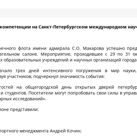
 компетенции на Санкт-Петербургском международном нау
речного флота имени адмирала С.О. Макарова успешно пред
ательном салоне. Мероприятие, проходившее с 29 по 31 о
 образовательных учреждений и научных организаций города
ачало трех дней интенсивного погружения в мир науки, 
уя участников, подчеркнул значимость события:
гостей на общегородской день открытых дверей петербур
и студентов. Посетители могут попробовать свои силы в упра
орных исследований».
лоне представили:
спортного менеджмента Андрей Кочин;