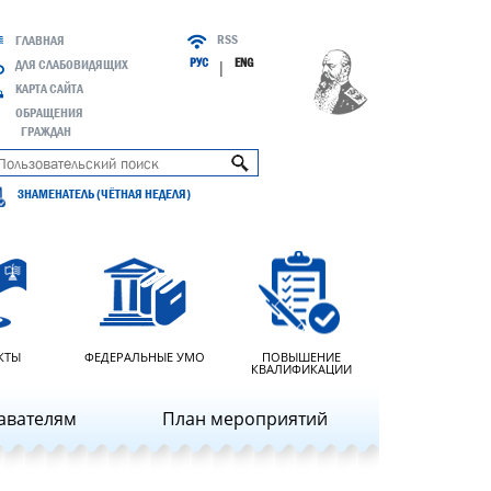
RSS
ГЛАВНАЯ
РУС
ENG
ДЛЯ СЛАБОВИДЯЩИХ
|
КАРТА САЙТА
ОБРАЩЕНИЯ
ГРАЖДАН
ЗНАМЕНАТЕЛЬ (ЧЁТНАЯ НЕДЕЛЯ)
КТЫ
ФЕДЕРАЛЬНЫЕ УМО
ПОВЫШЕНИЕ
КВАЛИФИКАЦИИ
авателям
План мероприятий