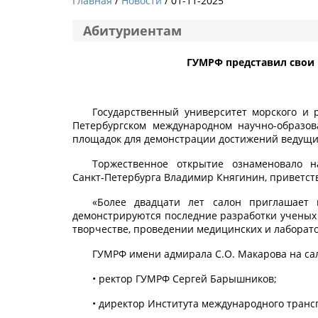
Главная
Новости
/ 01-11-2025
Абитуриентам
ГУМРФ представил свои
Государственный университет морского и 
Петербургском международном научно-образов
площадок для демонстрации достижений ведущих
Торжественное открытие ознаменовало н
Санкт‑Петербурга Владимир Княгинин, приветств
«Более двадцати лет салон приглашает 
демонстрируются последние разработки ученых 
творчестве, проведении медицинских и лаборат
ГУМРФ имени адмирала С.О. Макарова на са
• ректор ГУМРФ Сергей Барышников;
• директор Института международного тран