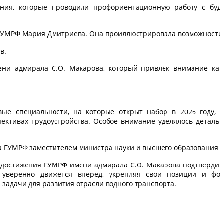
вания, которые проводили профориентационную работу с б
ГУМРФ Мария Дмитриева. Она проиллюстрировала возможности
в.
ни адмирала С.О. Макарова, который привлек внимание как
е специальности, на которые открыт набор в 2026 году, 
ективах трудоустройства. Особое внимание уделялось деталь
 ГУМРФ заместителем министра науки и высшего образования 
остижения ГУМРФ имени адмирала С.О. Макарова подтвердили
т уверенно движется вперед, укрепляя свои позиции и ф
задачи для развития отрасли водного транспорта.