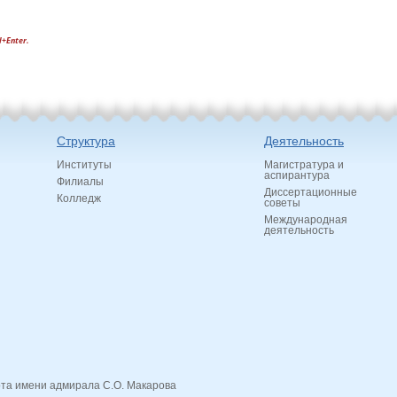
l+Enter.
Структура
Деятельность
Институты
Магистратура и
аспирантура
Филиалы
Диссертационные
Колледж
советы
Международная
деятельность
ота имени адмирала С.О. Макарова