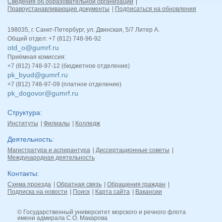
Сведения об образовательной организации
Правоустанавливающие документы
Подписаться на обновления
198035, г. Санкт-Петербург, ул. Двинская, 5/7 Литер А.
Общий отдел: +7 (812) 748-96-92
otd_o@gumrf.ru
Приёмная комиссия:
+7 (812) 748-97-12 (бюджетное отделение)
pk_byud@gumrf.ru
+7 (812) 748-97-09 (платное отделение)
pk_dogovor@gumrf.ru
Структура
Институты
Филиалы
Колледж
Деятельность
Магистратура и аспирантура
Диссертационные советы
Международная деятельность
Контакты
Схема проезда
Обратная связь
Обращения граждан
Подписка на новости
Поиск
Карта сайта
Вакансии
© Государственный университет морского и речного флота
имени адмирала С.О. Макарова