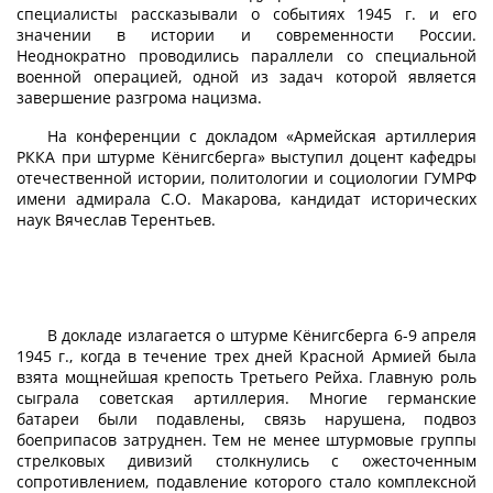
специалисты рассказывали о событиях 1945 г. и его
значении в истории и современности России.
Неоднократно проводились параллели со специальной
военной операцией, одной из задач которой является
завершение разгрома нацизма.
На конференции с докладом «Армейская артиллерия
РККА при штурме Кёнигсберга» выступил доцент кафедры
отечественной истории, политологии и социологии ГУМРФ
имени адмирала С.О. Макарова, кандидат исторических
наук Вячеслав Терентьев.
В докладе излагается о штурме Кёнигсберга 6-9 апреля
1945 г., когда в течение трех дней Красной Армией была
взята мощнейшая крепость Третьего Рейха. Главную роль
сыграла советская артиллерия. Многие германские
батареи были подавлены, связь нарушена, подвоз
боеприпасов затруднен. Тем не менее штурмовые группы
стрелковых дивизий столкнулись с ожесточенным
сопротивлением, подавление которого стало комплексной