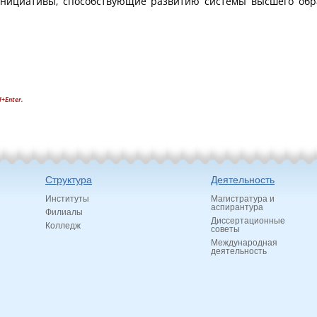
инициативы, способствующие развитию системы высшего обр
l+Enter.
Структура
Деятельность
Институты
Магистратура и
аспирантура
Филиалы
Диссертационные
Колледж
советы
Международная
деятельность