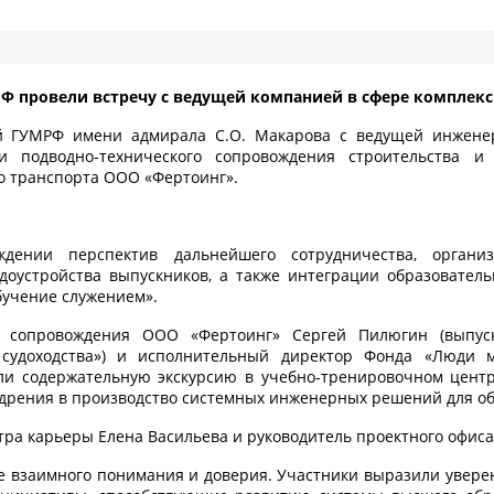
Ф провели встречу с ведущей компанией в сфере комплек
й ГУМРФ имени адмирала С.О. Макарова с ведущей инжене
 и подводно-технического сопровождения строительства 
го транспорта ООО «Фертоинг».
дении перспектив дальнейшего сотрудничества, организ
доустройства выпускников, а также интеграции образователь
учение служением».
о сопровождения ООО «Фертоинг» Сергей Пилюгин (выпус
 судоходства») и исполнительный директор Фонда «Люди м
ли содержательную экскурсию в учебно-тренировочном центр
дрения в производство системных инженерных решений для об
ра карьеры Елена Васильева и руководитель проектного офиса
е взаимного понимания и доверия. Участники выразили увере