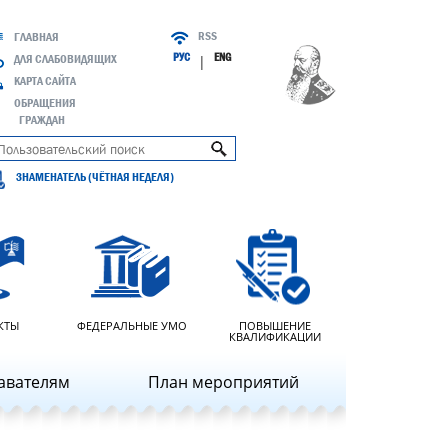
RSS
ГЛАВНАЯ
РУС
ENG
ДЛЯ СЛАБОВИДЯЩИХ
|
КАРТА САЙТА
ОБРАЩЕНИЯ
ГРАЖДАН
ЗНАМЕНАТЕЛЬ (ЧЁТНАЯ НЕДЕЛЯ)
КТЫ
ФЕДЕРАЛЬНЫЕ УМО
ПОВЫШЕНИЕ
КВАЛИФИКАЦИИ
авателям
План мероприятий