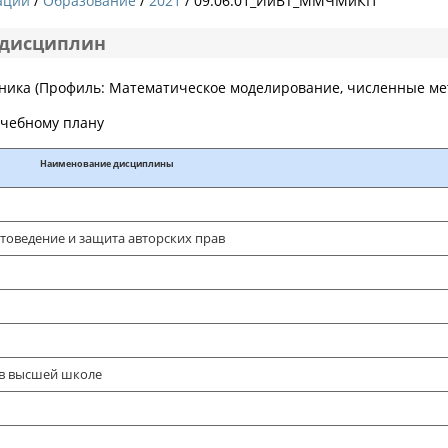
ации
Образование
2021
/ 09.06.01_ИиВТ_ММЧМиКП
 дисциплин
хника (Профиль: Математическое моделирование, численные ме
учебному плану
Наименование дисциплины
товедение и защита авторских прав
 в высшей школе