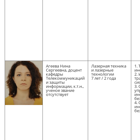
Агеева Нина
Лазерная техника
1.
Сергеевна, доцент
и лазерные
ин
кафедры
технологии
2.
Телекоммуникаций
7 лет / 2 года
тр
и защиты
си
информации, к.т.н.,
3.
ученое звание
уп
отсутствует
ин
бе
4.
ин
бе