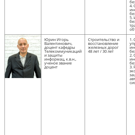
бе
4.
ин
бе
5.
бе
тр
об
Юрин Игорь
Строительство и
1.
Валентинович,
восстановление
уп
доцент кафедры
железных дорог
ин
Телекоммуникаций
48 лет / 30 лет
бе
и защиты
2.
информац, к.в.н.,
ин
ученое звание
бе
доцент
3.
эк
за
ав
си