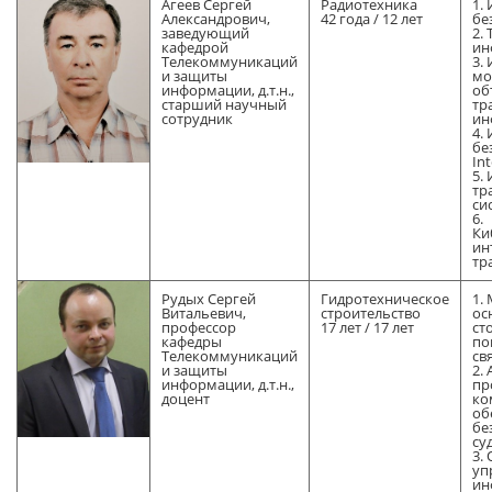
Агеев Сергей
Радиотехника
1.
Александрович,
42 года / 12 лет
бе
заведующий
2.
кафедрой
ин
Телекоммуникаций
3.
и защиты
мо
информации, д.т.н.,
об
старший научный
тр
сотрудник
ин
4.
бе
Int
5.
тр
си
6.
Ки
ин
тр
Рудых Сергей
Гидротехническое
1.
Витальевич,
строительство
ос
профессор
17 лет / 17 лет
ст
кафедры
по
Телекоммуникаций
св
и защиты
2.
информации, д.т.н.,
пр
доцент
ко
об
бе
су
3.
уп
ин