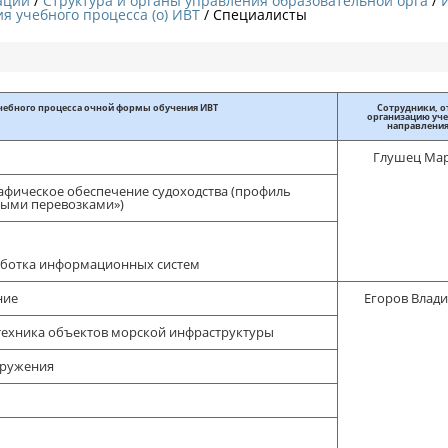
ации
Структура и органы управления образовательной орга
я учебного процесса (о) ИВТ
/ Специалисты
чебного процесса очной формы обучения ИВТ
Сотрудники, о
организацию уче
направлени
Глушец Мар
афическое обеспечение судоходства (профиль
ными перевозками»)
аботка информационных систем
ние
Егоров Влад
отехника объектов морской инфраструктуры
ооружения