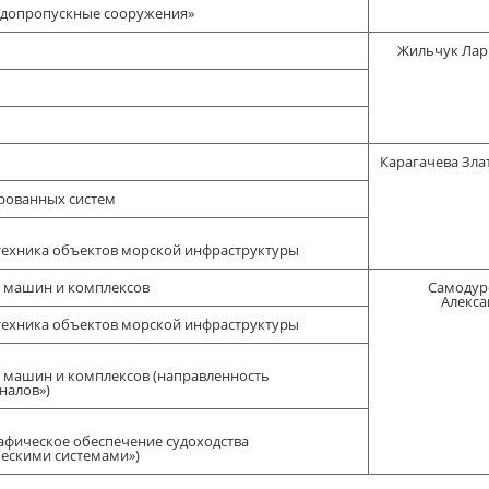
удопропускные сооружения»
Жильчук Лар
Карагачева Зла
рованных систем
техника объектов морской инфраструктуры
х машин и комплексов
Самодур
Алекса
техника объектов морской инфраструктуры
х машин и комплексов (направленность
налов»)
афическое обеспечение судоходства
ческими системами»)