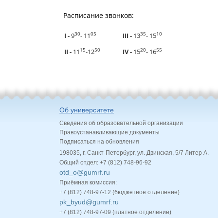
Расписание звонков:
30
05
35
10
I -
9
- 11
III -
13
- 15
15
50
20
55
II -
11
-12
IV -
15
- 16
Об университете
Сведения об образовательной организации
Правоустанавливающие документы
Подписаться на обновления
198035, г. Санкт-Петербург, ул. Двинская, 5/7 Литер А.
Общий отдел: +7 (812) 748-96-92
otd_o@gumrf.ru
Приёмная комиссия:
+7 (812) 748-97-12 (бюджетное отделение)
pk_byud@gumrf.ru
+7 (812) 748-97-09 (платное отделение)