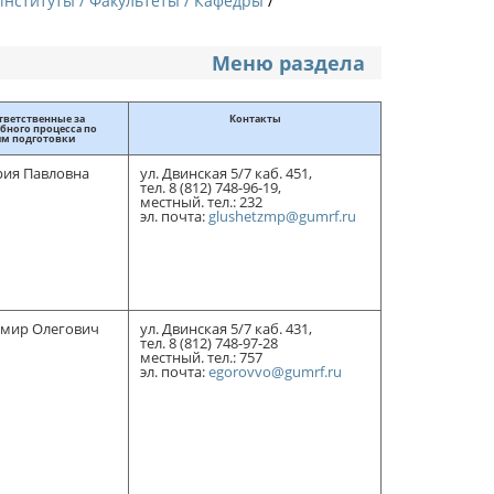
Институты / Факультеты / Кафедры
Меню раздела
тветственные за
Контакты
бного процесса по
ям подготовки
ия Павловна
ул. Двинская 5/7 каб. 451,
тел. 8 (812) 748-96-19,
местный. тел.: 232
эл. почта:
glushetzmp@gumrf.ru
имир Олегович
ул. Двинская 5/7 каб. 431,
тел. 8 (812) 748-97-28
местный. тел.: 757
эл. почта:
egorovvo@gumrf.ru