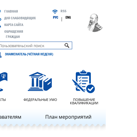
RSS
ГЛАВНАЯ
РУС
ENG
ДЛЯ СЛАБОВИДЯЩИХ
|
КАРТА САЙТА
ОБРАЩЕНИЯ
ГРАЖДАН
ЗНАМЕНАТЕЛЬ (ЧЁТНАЯ НЕДЕЛЯ)
КТЫ
ФЕДЕРАЛЬНЫЕ УМО
ПОВЫШЕНИЕ
КВАЛИФИКАЦИИ
авателям
План мероприятий