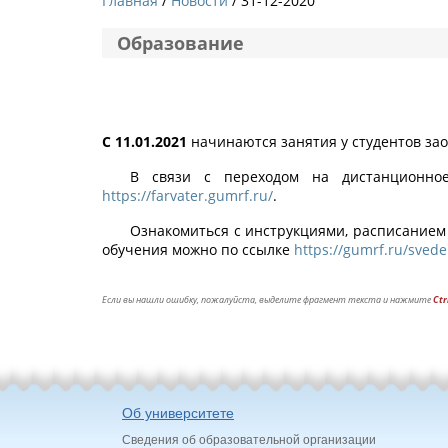
Главная
Новости
/ 31-12-2020
Образование
С 11.01.2021
начинаются занятия у студентов за
В связи с переходом на дистанционное
https://farvater.gumrf.ru/
.
Ознакомиться с инструкциями, расписанием
обучения можно по ссылке
https://gumrf.ru/sved
Если вы нашли ошибку, пожалуйста, выделите фрагмент текста и нажмите
Ctr
Об университете
Сведения об образовательной организации