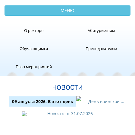
МЕНЮ
О ректоре
Абитуриентам
Обучающимся
Преподавателям
План мероприятий
НОВОСТИ
09 августа 2026. В этот день
День воинской славы России - День первой в российской истории морской победы русского флота под командованием Петра Первого над шведами у мыса Гангут. Сражение произошло 27 июля (7 августа) 1714 года. День воинской славы – День окончания Ленинградской битвы (1944 год), установленный Федеральным законом «О внесении изменения в статью 1 Федерального закона «О днях воинской славы и памятных датах России», который был принят Государственной Думой и одобрен Советом Федерации в марте 2025 год. В этот день во время Великой Отечественной войны официально завершилась Ленинградская битва, которая длилась с 10 июля 1941 года по 9 августа 1944 года. А в сопроводительных материалах к закону, устанавливающему эту новую славную дату, указывалось, что она «подчеркнет военно-стратегическое значение Ленинградской битвы как самого продолжительного сражения Великой Отечественной войны и увековечит подвиг защитников Ленинграда». 85 лет (1941 г.) тому назад в Атлантике, близ острова Ньюфаундленд началась первая Атлантическая конференция лидеров Соединенных Штатов Америки и Великобритании Ф. Рузвельта и У. Черчилля (9 – 12 августа). На конференции было принято решение о созыве в Москве совещания по вопросу о поставках для СССР по ленд-лизу (поставки начались с ноября 1941 г.) Большое значение имел документ, который Ф. Рузвельт и У. Черчилль обнародовали 14 августа и который известен как Атлантическая хартия.