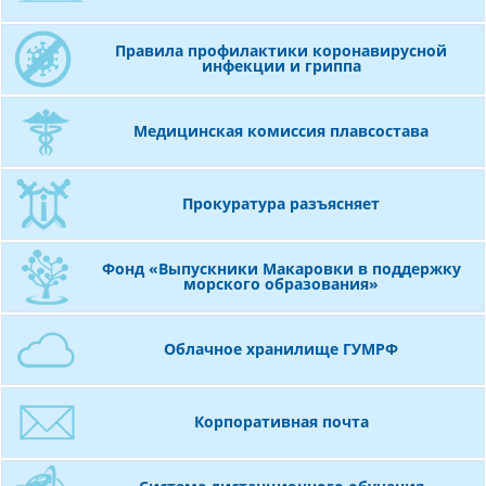
митинге ко Дню работников морского и
речного флота
Правила профилактики коронавирусной
инфекции и гриппа
Медицинская комиссия плавсостава
Прокуратура разъясняет
Фонд «Выпускники Макаровки в поддержку
Состоялось заключительное в текущем
морского образования»
учебном году заседание Ученого совета
Облачное хранилище ГУМРФ
Корпоративная почта