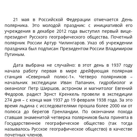
21 мая в Российской Федерации отмечается День
полярника. Это молодой праздник: с инициативой его
учреждения в декабре 2012 года выступил первый вице-
президент Русского географического общества, Почетный
полярник России Артур Чилингаров. Указ об учреждении
праздника был подписан Президентом России Владимиром
Путиным.
Дата выбрана не случайно: в этот день в 1937 году
начала работу первая в мире дрейфующая полярная
станция «Северный полюс-1». Четверо полярников –
начальник экспедиции Иван Папанин, гидробиолог и
океанолог Петр Ширшов, астроном и магнитолог Евгений
Федоров, радист Эрнст Кренкель провели в экспедиции
274 дня – с конца мая 1937 до 19 февраля 1938 года. За это
время льдина с исследователями прошла более 2000 км от
полюса до берегов Гренландии. По окончании похода
ставшая знаменитой четверка полярников была принята в
Государственное географическое общество (так тогда
называлось Русское географическое общество) в качестве
почетных членов.