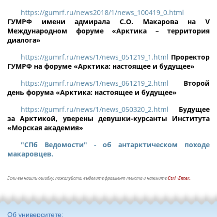
https://gumrf.ru/news2018/1/news_100419_0.html
ГУМРФ имени адмирала С.О. Макарова на V
Международном форуме «Арктика – территория
диалога»
https://gumrf.ru/news/1/news_051219_1.html
Проректор
ГУМРФ на форуме «Арктика: настоящее и будущее»
https://gumrf.ru/news/1/news_061219_2.html
Второй
день форума «Арктика: настоящее и будущее»
https://gumrf.ru/news/1/news_050320_2.html
Будущее
за Арктикой, уверены девушки-курсанты Института
«Морская академия»
"СПб Ведомости" - об антарктическом походе
макаровцев.
Если вы нашли ошибку, пожалуйста, выделите фрагмент текста и нажмите
Ctrl+Enter.
Об университете