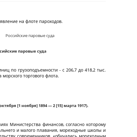
оявление на флоте пароходов.
сийские паровые суда
ниц по грузоподъемности - с 206,7 до 418,2 тыс.
 морского торгового флота.
бря [1 ноября] 1894 — 2 [15] марта 1917).
ниях Министерства финансов, согласно которому
альнего и малого плавания, мореходные школы и
тельству современников, «обучались мореходным