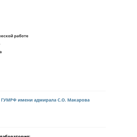
ческой работе
»
а
 ГУМРФ имени адмирала С.О. Макарова
 лаборатория: