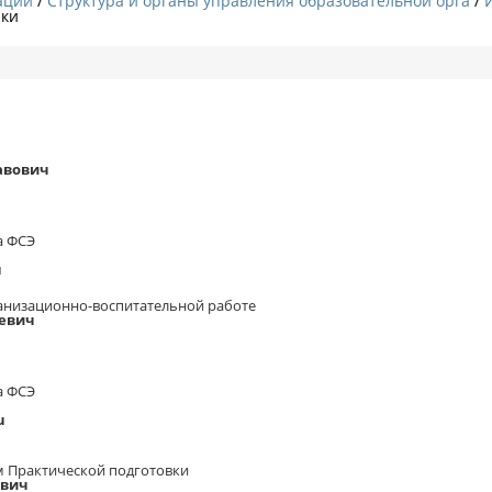
ации
Структура и органы управления образовательной орга
ики
авович
а ФСЭ
u
ганизационно-воспитательной работе
евич
а ФСЭ
u
м Практической подготовки
ович