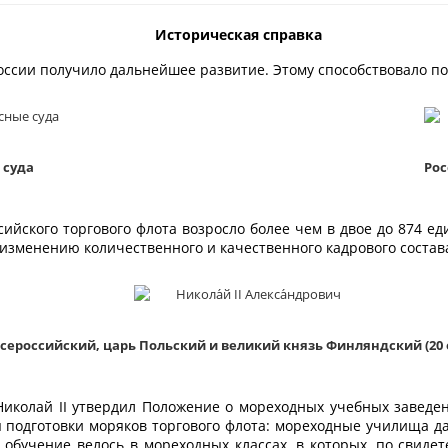
Историческая справка
России получило дальнейшее развитие. Этому способствовало п
 суда
Рос
сийского торгового флота возросло более чем в двое до 874 еди
 изменению количественного и качественного кадрового состава
сероссийский, царь Польский и великий князь Финляндский (20 октя
Николай II утвердил Положение о мореходных учебных заведе
подготовки моряков торгового флота: мореходные училища д
обучение велось в мореходных классах, в которых, по свиде