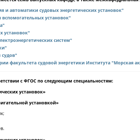
ия и автоматики судовых энергетических установок"
и вспомогательных установок"
а"
х установок"
лектроэнергетических систем"
ки"
 судов"
ии факультета судовой энергетики Института "Морская а
тветствии с ФГОС по следующим специальностям:
ических установок»
вигательной установкой»
к;
в.
ических установок»