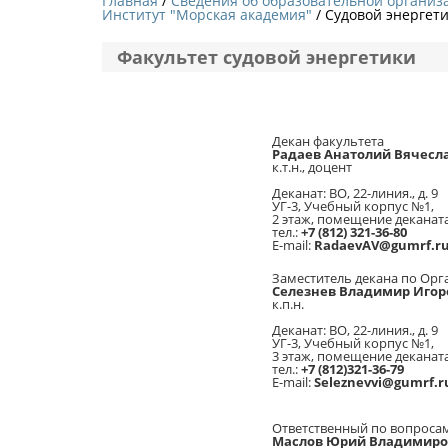
Главная
Сведения об образовательной организ
Институт "Морская академия"
/ Судовой энергет
Факультет судовой энергетики
Декан факультета
Радаев Анатолий Вячесл
к.т.н., доцент
Деканат: ВО, 22-линия., д. 9
УГ-3, Учебный корпус №1,
2 этаж, помещение деканат
тел.:
+7 (812) 321-36-80
E-mail:
RadaevAV@gumrf.r
Заместитель декана по Ор
Селезнев Владимир Игор
к.п.н.
Деканат: ВО, 22-линия., д. 9
УГ-3, Учебный корпус №1,
3 этаж, помещение деканат
тел.:
+7
(812)321-36-79
E-mail:
Seleznevvi@gumrf.r
Ответственный по вопроса
Маслов Юрий Владимир