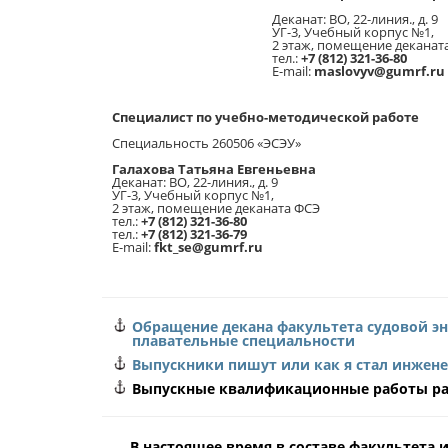
Деканат: ВО, 22-линия., д. 9
УГ-3, Учебный корпус №1,
2 этаж, помещение деканат
тел.:
+7 (812) 321-36-80
E-mail:
maslovyv@gumrf.ru
Специалист по учебно-методической работе
Специальность 260506 «ЭСЭУ»
Галахова Татьяна Евгеньевна
Деканат: ВО, 22-линия., д. 9
УГ-3, Учебный корпус №1,
2 этаж, помещение деканата ФСЭ
тел.:
+7 (812) 321-36-80
тел.:
+7 (812) 321-36-79
E-mail:
fkt_sе@gumrf.ru
Обращение декана факультета судовой э
плавательные специальности
Выпускники пишут или как я стал инжен
Выпускные квалификационные работы р
В настоящее время в составе факультета