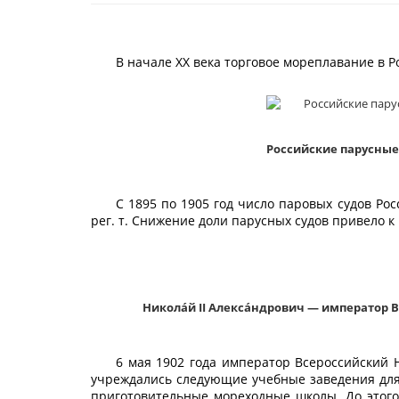
В начале XX века торговое мореплавание в 
Российские парусные
С 1895 по 1905 год число паровых судов Рос
рег. т. Снижение доли парусных судов привело к
Никола́й II Алекса́ндрович — император В
6 мая 1902 года император Всероссийский 
учреждались следующие учебные заведения для 
приготовительные мореходные школы. До этого 